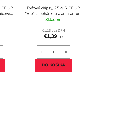
u
RICE UP
Ryžové chipsy, 25 g, RICE UP
k
nicové
"Bio", s pohánkou a amarantom
t
Skladom
o
v
€1,13 bez DPH
€1,39
/ ks
DO KOŠÍKA