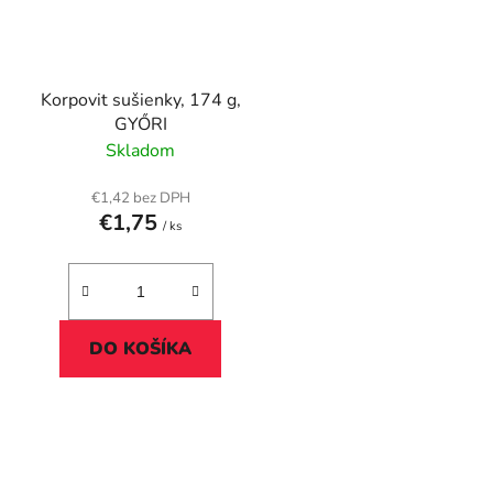
Korpovit sušienky, 174 g,
GYŐRI
Skladom
€1,42 bez DPH
€1,75
/ ks
DO KOŠÍKA
O
v
l