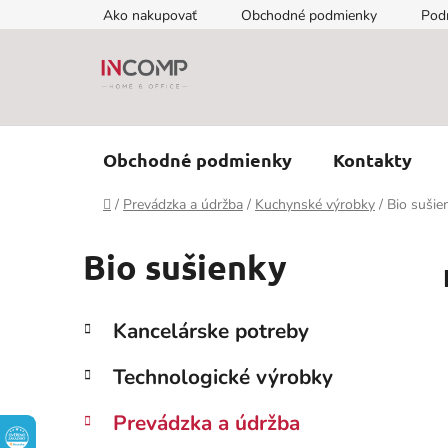
Prejsť
Ako nakupovať
Obchodné podmienky
Pod
na
obsah
Obchodné podmienky
Kontakty
Domov
/
Prevádzka a údržba
/
Kuchynské výrobky
/
Bio sušie
Bio sušienky
B
K
Preskočiť
Kancelárske potreby
a
kategórie
o
t
č
Technologické výrobky
e
n
g
ý
Prevádzka a údržba
ó