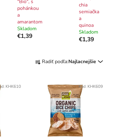
"Bio", s
chia
pohánkou
semiačka
a
a
amarantom
quinoa
Skladom
Skladom
€1,39
€1,39
R
Radiť podľa:
Najlacnejšie
a
d
e
ód:
KHK610
Kód:
KHK609
n
i
e
p
r
o
d