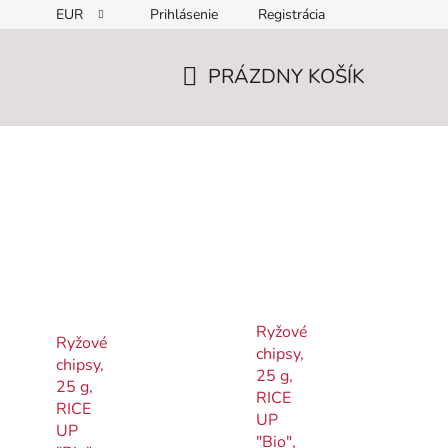
EUR
Prihlásenie
Registrácia
PRÁZDNY KOŠÍK
NÁKUPNÝ
KOŠÍK
Ryžové
Ryžové
chipsy,
chipsy,
25 g,
25 g,
RICE
RICE
UP
UP
"Bio",