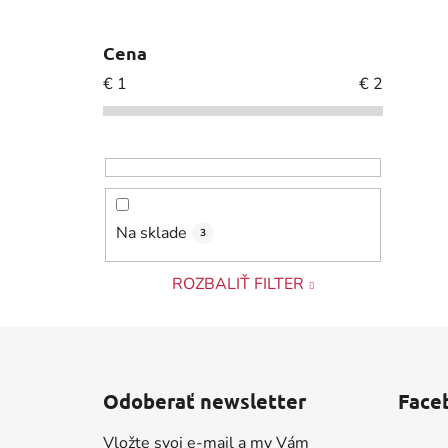
Cena
€
1
€
2
Na sklade
3
ROZBALIŤ FILTER
Z
á
Odoberať newsletter
Face
p
ä
Vložte svoj e-mail a my Vám