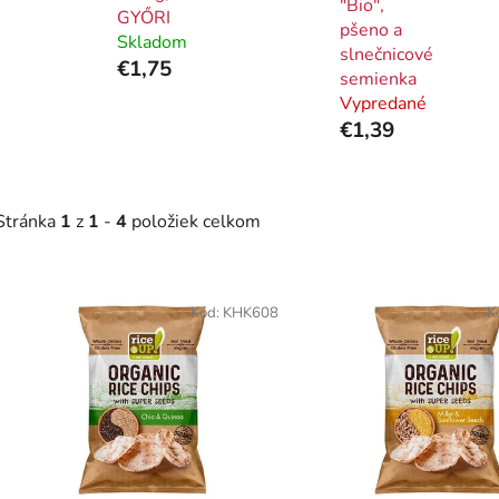
"Bio",
GYŐRI
pšeno a
Skladom
slnečnicové
€1,75
semienka
Vypredané
€1,39
Stránka
1
z
1
-
4
položiek celkom
V
ý
Kód:
KHK608
K
p
i
s
p
r
o