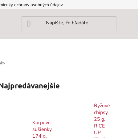
mienky ochrany osobných údajov
nky
Najpredávanejšie
Ryžové
chipsy,
25 g,
Korpovit
RICE
sušienky,
UP
174 g,