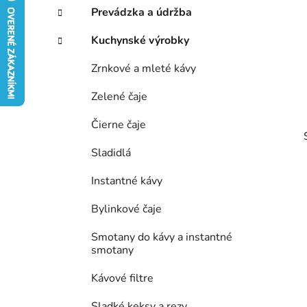
p
r
Prevádzka a údržba
i
a
e
n
Kuchynské výrobky
e
Zrnkové a mleté kávy
l
Zelené čaje
Čierne čaje
Sladidlá
Instantné kávy
Bylinkové čaje
Smotany do kávy a instantné
smotany
Kávové filtre
Sladké keksy a rezy