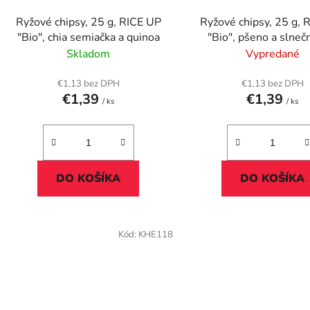
d
Ryžové chipsy, 25 g, RICE UP
Ryžové chipsy, 25 g, 
u
"Bio", chia semiačka a quinoa
"Bio", pšeno a slneč
k
semienka
Skladom
Vypredané
t
o
€1,13 bez DPH
€1,13 bez DPH
€1,39
€1,39
v
/ ks
/ ks
DO KOŠÍKA
DO KOŠÍKA
Kód:
KHE118