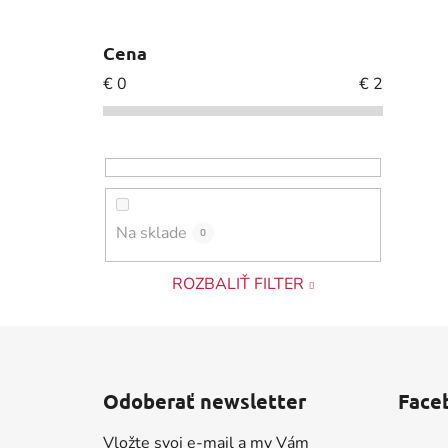
Cena
€
0
€
2
Na sklade
0
ROZBALIŤ FILTER
Z
á
Odoberať newsletter
Face
p
ä
Vložte svoj e-mail a my Vám