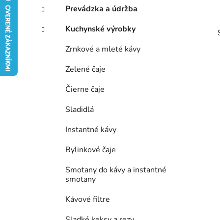
p
r
Prevádzka a údržba
i
a
e
n
Kuchynské výrobky
e
Zrnkové a mleté kávy
l
Zelené čaje
Čierne čaje
Sladidlá
Instantné kávy
Bylinkové čaje
Smotany do kávy a instantné
smotany
Kávové filtre
Sladké keksy a rezy