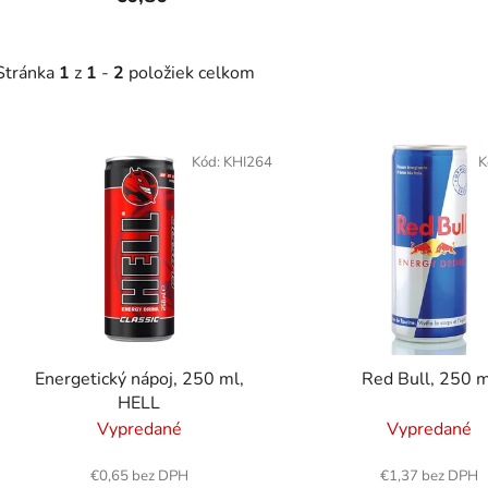
Stránka
1
z
1
-
2
položiek celkom
V
ý
Kód:
KHI264
K
p
i
s
p
r
o
d
Energetický nápoj, 250 ml,
Red Bull, 250 
u
HELL
k
Vypredané
Vypredané
t
o
€0,65 bez DPH
€1,37 bez DPH