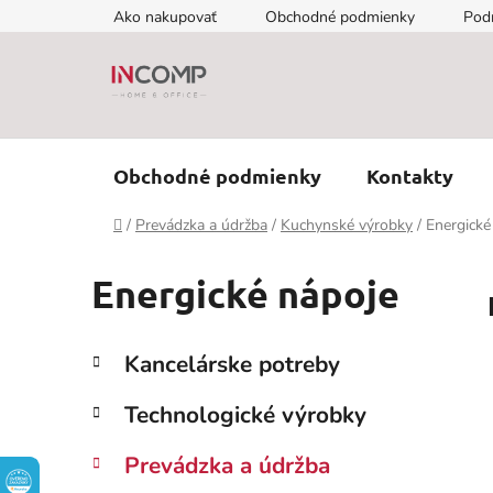
Prejsť
Ako nakupovať
Obchodné podmienky
Pod
na
obsah
Obchodné podmienky
Kontakty
Domov
/
Prevádzka a údržba
/
Kuchynské výrobky
/
Energické
Energické nápoje
B
K
Preskočiť
Kancelárske potreby
a
kategórie
o
t
č
Technologické výrobky
e
n
g
ý
Prevádzka a údržba
ó