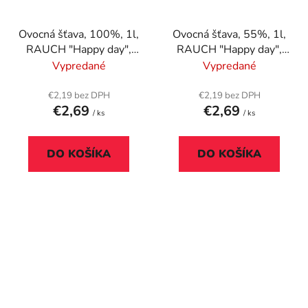
Ovocná šťava, 100%, 1l,
Ovocná šťava, 55%, 1l,
RAUCH "Happy day",
RAUCH "Happy day",
multivitamín
Immun Iron
Vypredané
Vypredané
€2,19 bez DPH
€2,19 bez DPH
€2,69
€2,69
/ ks
/ ks
DO KOŠÍKA
DO KOŠÍKA