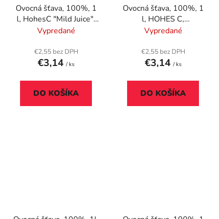
Ovocná šťava, 100%, 1
Ovocná šťava, 100%, 1
l, HohesC "Mild Juice",
l, HOHES C,
jablko-acerola
multivitamín
Vypredané
Vypredané
€2,55 bez DPH
€2,55 bez DPH
€3,14
€3,14
/ ks
/ ks
DO KOŠÍKA
DO KOŠÍKA