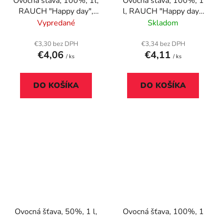
Ovocná šťava, 100%, 1l,
Ovocná šťava, 100%, 1
RAUCH "Happy day",
l, RAUCH "Happy day",
mild pomaranč s
pomaranč
Vypredané
Skladom
vitamínom C
€3,30 bez DPH
€3,34 bez DPH
€4,06
€4,11
/ ks
/ ks
DO KOŠÍKA
DO KOŠÍKA
Ovocná šťava, 50%, 1 l,
Ovocná šťava, 100%, 1