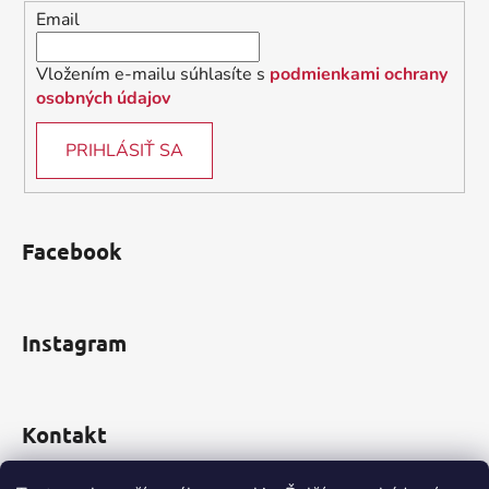
i
e
Email
p
e
r
v
Vložením e-mailu súhlasíte s
podmienkami ochrany
k
osobných údajov
y
v
PRIHLÁSIŤ SA
ý
p
i
s
Facebook
u
Instagram
Kontakt