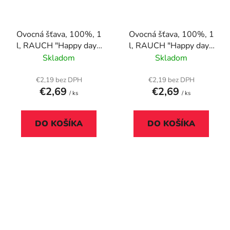
Ovocná šťava, 100%, 1
Ovocná šťava, 100%, 1
l, RAUCH "Happy day",
l, RAUCH "Happy day",
jablko
multivitamín
Skladom
Skladom
€2,19 bez DPH
€2,19 bez DPH
€2,69
€2,69
/ ks
/ ks
DO KOŠÍKA
DO KOŠÍKA