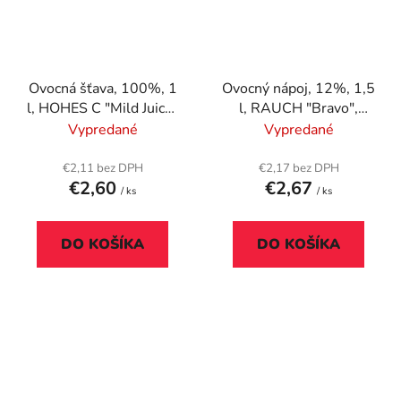
Ovocná šťava, 100%, 1
Ovocný nápoj, 12%, 1,5
l, HOHES C "Mild Juice"
l, RAUCH "Bravo",
pink grapefruit-jablko-
pomaranč
Vypredané
Vypredané
pomaranč
€2,11 bez DPH
€2,17 bez DPH
€2,60
€2,67
/ ks
/ ks
DO KOŠÍKA
DO KOŠÍKA