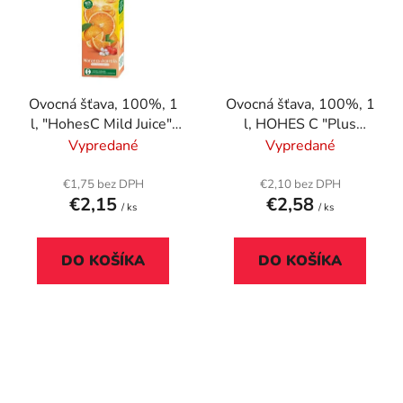
Ovocná šťava, 100%, 1
Ovocná šťava, 100%, 1
l, "HohesC Mild Juice",
l, HOHES C "Plus
pomaranč-acerola
Magnézium", pomaranč-
Vypredané
Vypredané
jablko-hrozno-limetka
€1,75 bez DPH
€2,10 bez DPH
€2,15
€2,58
/ ks
/ ks
DO KOŠÍKA
DO KOŠÍKA