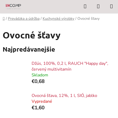
Prejsť
Hľadať
NÁKUP
na
KOŠÍK
obsah
Domov
/
Prevádzka a údržba
/
Kuchynské výrobky
/
Ovocné šťavy
Ovocné šťavy
Najpredávanejšie
Džús, 100%, 0,2 l, RAUCH "Happy day",
červený multivitamín
Skladom
€0,68
Ovocná šťava, 12%, 1 l, SIÓ, jablko
Vypredané
€1,60