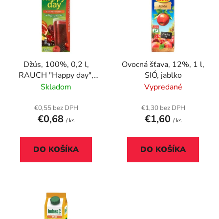
p
r
i
o
s
d
p
u
r
k
Džús, 100%, 0,2 l,
Ovocná šťava, 12%, 1 l,
o
t
RAUCH "Happy day",
SIÓ, jablko
d
o
červený multivitamín
Skladom
Vypredané
u
v
k
€0,55 bez DPH
€1,30 bez DPH
t
€0,68
€1,60
/ ks
/ ks
o
v
DO KOŠÍKA
DO KOŠÍKA