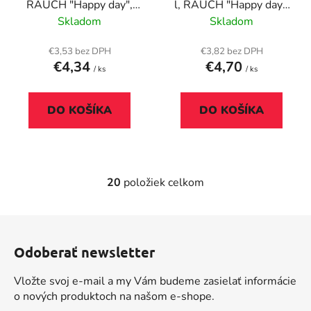
RAUCH "Happy day",
l, RAUCH "Happy day",
amarena višňa
ananas
Skladom
Skladom
€3,53 bez DPH
€3,82 bez DPH
€4,34
€4,70
/ ks
/ ks
DO KOŠÍKA
DO KOŠÍKA
20
položiek celkom
O
v
l
Z
á
á
d
Odoberať newsletter
p
a
ä
c
Vložte svoj e-mail a my Vám budeme zasielať informácie
t
i
o nových produktoch na našom e-shope.