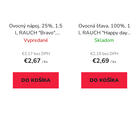
Ovocný nápoj, 25%, 1,5
Ovocná šťava, 100%, 1
l, RAUCH "Bravo",
l, RAUCH "Happy day",
broskyňa
červený multivitamín
Vypredané
Skladom
€2,17 bez DPH
€2,19 bez DPH
€2,67
€2,69
/ ks
/ ks
DO KOŠÍKA
DO KOŠÍKA