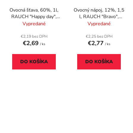
Ovocná šťava, 60%, 1l,
Ovocný nápoj, 12%, 1,5
RAUCH "Happy day",
l, RAUCH "Bravo",
Immun Active
jablko
Vypredané
Vypredané
€2,19 bez DPH
€2,25 bez DPH
€2,69
€2,77
/ ks
/ ks
DO KOŠÍKA
DO KOŠÍKA