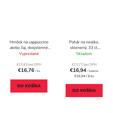
Hrnček na cappuccino
Pohár na nealko,
alebo čaj, dvojstenné
sklenený, 33 cl,
sklo, 285ml, "Thermo"
"GastroLine HB "
Vypredané
Skladom
€13,63 bez DPH
€13,77 bez DPH
€16,76
€16,94
/ ks
/ balenie
Jednotková
€16,94 / 6 ks
cena:
DO KOŠÍKA
DO KOŠÍKA