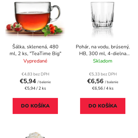
ý
p
p
r
i
o
s
d
p
u
r
k
Šálka, sklenená, 480
Pohár, na vodu, brúsený,
o
t
ml, 2 ks, "TeaTime Big"
HB, 300 ml, 4-dielna
d
o
sada, "GastroLine WH"
Vypredané
Skladom
u
v
k
€4,83 bez DPH
€5,33 bez DPH
t
€5,94
€6,56
/ balenie
/ balenie
o
Jednotková
Jednotková
€5,94 / 2 ks
€6,56 / 4 ks
cena:
cena:
v
DO KOŠÍKA
DO KOŠÍKA