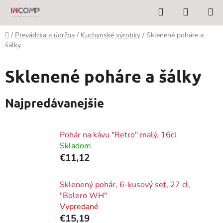
Prejsť
Hľadať
NÁKUP
na
KOŠÍK
obsah
Domov
/
Prevádzka a údržba
/
Kuchynské výrobky
/
Sklenené poháre a
šálky
Sklenené poháre a šálky
Najpredávanejšie
Pohár na kávu "Retro" malý, 16cl
Skladom
€11,12
Sklenený pohár, 6-kusový set, 27 cl,
"Bolero WH"
Vypredané
€15,19