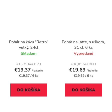
Pohár na kávu "Retro"
Pohár na latte, s uškom,
veľký, 24cl
31 cl, 6 ks
Skladom
Vypredané
€15,75 bez DPH
€16,01 bez DPH
€19,37
€19,69
/ balenie
/ balenie
Jednotková
Jednotková
€19,37 / 6 ks
€19,69 / 6 ks
cena:
cena:
DO KOŠÍKA
DO KOŠÍKA