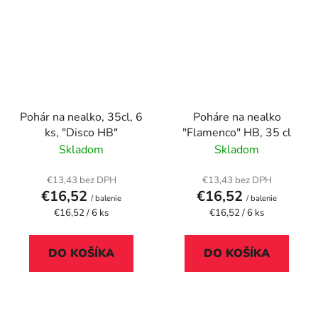
Pohár na nealko, 35cl, 6
Poháre na nealko
ks, "Disco HB"
"Flamenco" HB, 35 cl
Skladom
Skladom
€13,43 bez DPH
€13,43 bez DPH
€16,52
€16,52
/ balenie
/ balenie
Jednotková
Jednotková
€16,52 / 6 ks
€16,52 / 6 ks
cena:
cena:
DO KOŠÍKA
DO KOŠÍKA