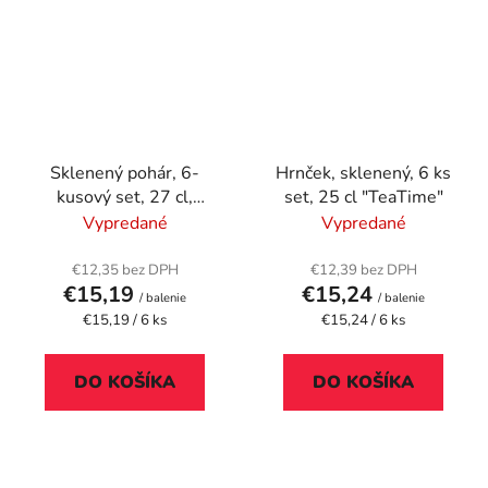
Sklenený pohár, 6-
Hrnček, sklenený, 6 ks
kusový set, 27 cl,
set, 25 cl "TeaTime"
"Bolero WH"
Vypredané
Vypredané
€12,35 bez DPH
€12,39 bez DPH
€15,19
€15,24
/ balenie
/ balenie
Jednotková
Jednotková
€15,19 / 6 ks
€15,24 / 6 ks
cena:
cena:
DO KOŠÍKA
DO KOŠÍKA