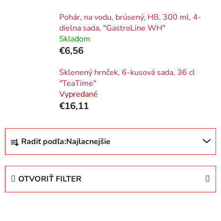
Pohár, na vodu, brúsený, HB, 300 ml, 4-
dielna sada, "GastroLine WH"
Skladom
€6,56
Sklenený hrnček, 6-kusová sada, 36 cl
"TeaTime"
Vypredané
€16,11
R
Radiť podľa:
Najlacnejšie
a
d
e
OTVORIŤ FILTER
n
i
V
e