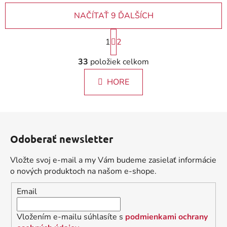
NAČÍTAŤ 9 ĎALŠÍCH
S
1
2
t
r
O
33
položiek celkom
á
v
n
l
k
HORE
á
o
d
v
a
a
Z
c
n
á
i
i
Odoberať newsletter
e
p
e
p
ä
Vložte svoj e-mail a my Vám budeme zasielať informácie
r
t
o nových produktoch na našom e-shope.
v
i
k
Email
e
y
v
Vložením e-mailu súhlasíte s
podmienkami ochrany
ý