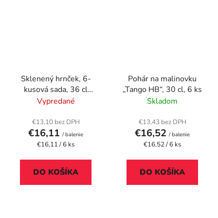
Sklenený hrnček, 6-
Pohár na malinovku
kusová sada, 36 cl
„Tango HB“, 30 cl, 6 ks
"TeaTime"
Vypredané
Skladom
€13,10 bez DPH
€13,43 bez DPH
€16,11
€16,52
/ balenie
/ balenie
Jednotková
Jednotková
€16,11 / 6 ks
€16,52 / 6 ks
cena:
cena:
DO KOŠÍKA
DO KOŠÍKA