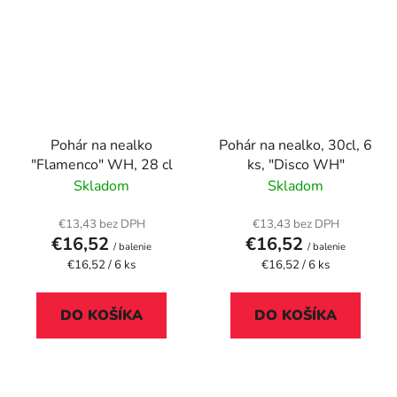
Pohár na nealko
Pohár na nealko, 30cl, 6
"Flamenco" WH, 28 cl
ks, "Disco WH"
Skladom
Skladom
€13,43 bez DPH
€13,43 bez DPH
€16,52
€16,52
/ balenie
/ balenie
Jednotková
Jednotková
€16,52 / 6 ks
€16,52 / 6 ks
cena:
cena:
DO KOŠÍKA
DO KOŠÍKA