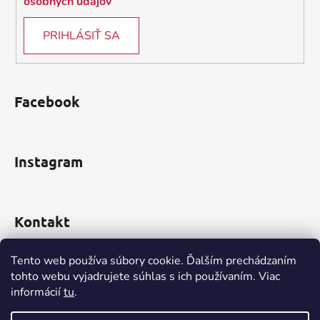
osobných údajov
p
i
PRIHLÁSIŤ SA
s
u
Facebook
Instagram
Kontakt
obchod
@
incomp.sk
Tento web používa súbory cookie. Ďalším prechádzaním
tohto webu vyjadrujete súhlas s ich používaním. Viac
0910 999 552
informácií
tu
.