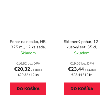
Pohár na nealko, HB,
Sklenený pohár, 12-
325 ml, 12 ks sada,
kusový set, 35 cl,
"GastroLine"
"Mojito"
Skladom
Skladom
€16,52 bez DPH
€19,06 bez DPH
€20,32
€23,44
/ balenie
/ balenie
Jednotková
Jednotková
€20,32 / 12 ks
€23,44 / 12 ks
cena:
cena:
DO KOŠÍKA
DO KOŠÍKA