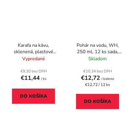
Karafa na kávu,
Pohár na vodu, WH,
sklenená, plastové
250 ml, 12 ks sada,
veko, 40 cl
"GastroLine"
Vypredané
Skladom
€9,30 bez DPH
€10,34 bez DPH
€11,44
€12,72
/ ks
/ balenie
Jednotková
€12,72 / 12 ks
cena:
DO KOŠÍKA
DO KOŠÍKA