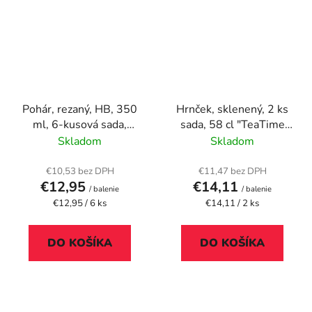
Pohár, rezaný, HB, 350
Hrnček, sklenený, 2 ks
ml, 6-kusová sada,
sada, 58 cl "TeaTime
"GastroLine"
Big"
Skladom
Skladom
€10,53 bez DPH
€11,47 bez DPH
€12,95
€14,11
/ balenie
/ balenie
Jednotková
Jednotková
€12,95 / 6 ks
€14,11 / 2 ks
cena:
cena:
DO KOŠÍKA
DO KOŠÍKA