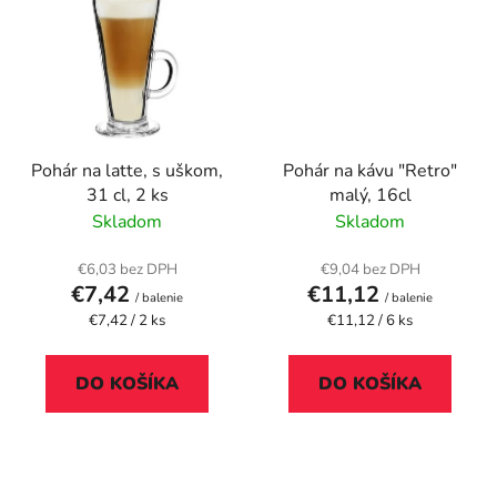
Pohár na latte, s uškom,
Pohár na kávu "Retro"
31 cl, 2 ks
malý, 16cl
Skladom
Skladom
€6,03 bez DPH
€9,04 bez DPH
€7,42
€11,12
/ balenie
/ balenie
Jednotková
Jednotková
€7,42 / 2 ks
€11,12 / 6 ks
cena:
cena:
DO KOŠÍKA
DO KOŠÍKA