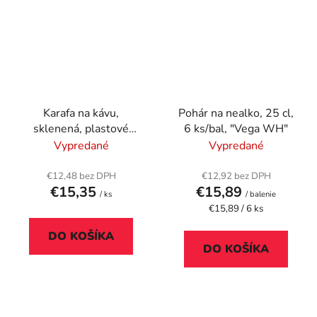
Karafa na kávu,
Pohár na nealko, 25 cl,
sklenená, plastové
6 ks/bal, "Vega WH"
veko, 40 cl
Vypredané
Vypredané
€12,48 bez DPH
€12,92 bez DPH
€15,35
€15,89
/ ks
/ balenie
Jednotková
€15,89 / 6 ks
cena:
DO KOŠÍKA
DO KOŠÍKA