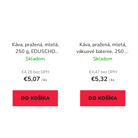
Káva, pražená, mletá,
Káva, pražená, mletá,
250 g, EDUSCHO
vákuové balenie, 250 g,
"Espresso Intensive"
SEGAFREDO
Skladom
Skladom
"Intermezzo"
€4,26 bez DPH
€4,47 bez DPH
€5,07
€5,32
/ ks
/ ks
DO KOŠÍKA
DO KOŠÍKA