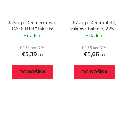
Káva, pražená, zrnková,
Káva, pražená, mletá,
CAFE FREI "Tokijská
vákuové balenie, 225 g,
čokoládovo-malinová
DOUWE EGBERTS
Skladom
Skladom
káva", maďarský popis
"Karaván", klasické
praženie
€4,53 bez DPH
€4,76 bez DPH
€5,39
€5,66
/ ks
/ ks
DO KOŠÍKA
DO KOŠÍKA