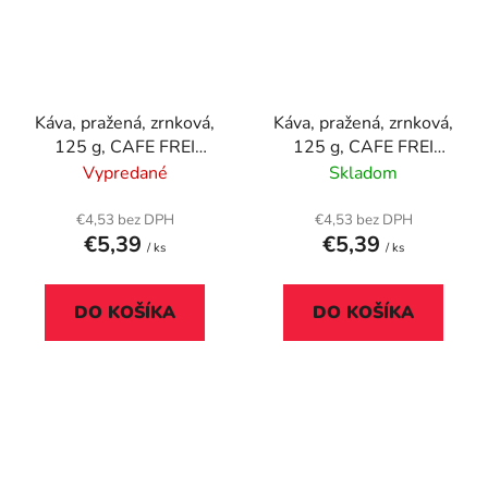
Káva, pražená, zrnková,
Káva, pražená, zrnková,
125 g, CAFE FREI
125 g, CAFE FREI
"Buenos Aires karamel"
"Kalifornská mandľa" s
Vypredané
Skladom
s fialovou marakujou
morellou višňou
€4,53 bez DPH
€4,53 bez DPH
€5,39
€5,39
/ ks
/ ks
DO KOŠÍKA
DO KOŠÍKA