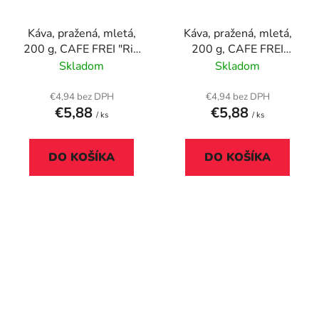
Káva, pražená, mletá,
Káva, pražená, mletá,
200 g, CAFE FREI "Rio
200 g, CAFE FREI
de Janeiro Rumová
"Tokijská Malina s
Skladom
Skladom
Čokoláda"
Čokoládou"
€4,94 bez DPH
€4,94 bez DPH
€5,88
€5,88
/ ks
/ ks
DO KOŠÍKA
DO KOŠÍKA