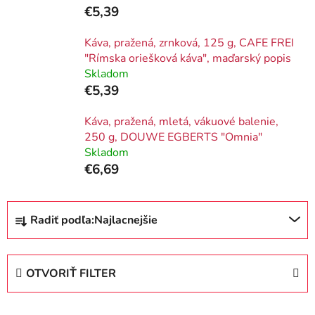
€5,39
Káva, pražená, zrnková, 125 g, CAFE FREI
"Rímska oriešková káva", maďarský popis
Skladom
€5,39
Káva, pražená, mletá, vákuové balenie,
250 g, DOUWE EGBERTS "Omnia"
Skladom
€6,69
R
Radiť podľa:
Najlacnejšie
a
d
e
OTVORIŤ FILTER
n
i