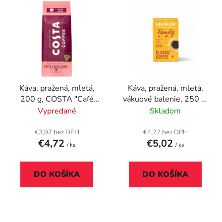
V
e
ý
p
p
r
i
o
s
d
p
u
r
k
Káva, pražená, mletá,
Káva, pražená, mletá,
o
t
200 g, COSTA "Café
vákuové balenie, 250 g,
d
o
Crema Blend"
EDUSCHO "Family"
Vypredané
Skladom
u
v
k
€3,97 bez DPH
€4,22 bez DPH
t
€4,72
€5,02
/ ks
/ ks
o
v
DO KOŠÍKA
DO KOŠÍKA