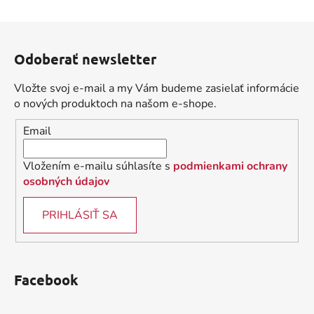
d
v
a
a
Z
c
n
á
i
i
Odoberať newsletter
e
p
e
p
ä
Vložte svoj e-mail a my Vám budeme zasielať informácie
r
t
o nových produktoch na našom e-shope.
v
i
k
Email
e
y
v
Vložením e-mailu súhlasíte s
podmienkami ochrany
ý
osobných údajov
p
i
PRIHLÁSIŤ SA
s
u
Facebook