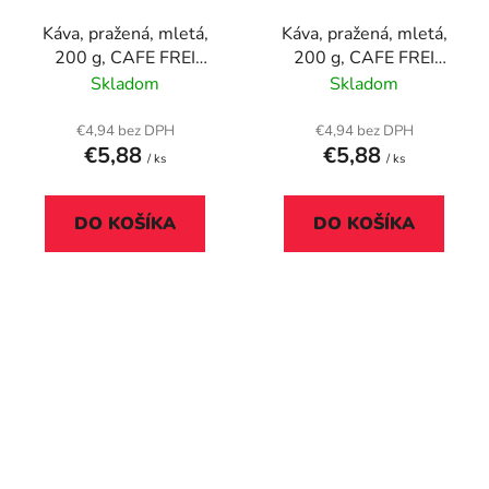
Káva, pražená, mletá,
Káva, pražená, mletá,
200 g, CAFE FREI
200 g, CAFE FREI
"Torino čokoláda-orech"
„Amalfi Mio“, caprese s
Skladom
Skladom
mandľami
€4,94 bez DPH
€4,94 bez DPH
€5,88
€5,88
/ ks
/ ks
DO KOŠÍKA
DO KOŠÍKA