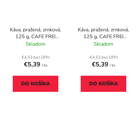
Káva, pražená, zrnková,
Káva, pražená, zrnková,
125 g, CAFE FREI
125 g, CAFE FREI
"Miami vanilka" so
"Tabaková káva
Skladom
Skladom
škoricou a muškátovým
Nicaragua", maďarský
orieškom, maďarský
popis
€4,53 bez DPH
€4,53 bez DPH
€5,39
€5,39
popis
/ ks
/ ks
DO KOŠÍKA
DO KOŠÍKA