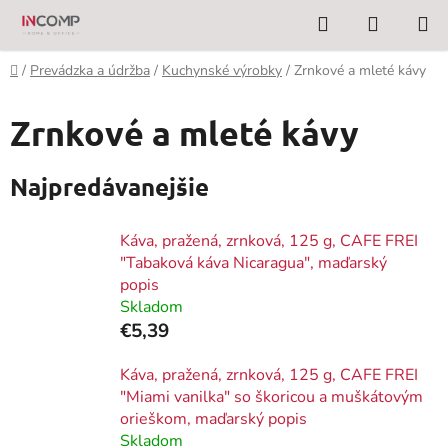
Prejsť
Hľadať
NÁKUP
na
KOŠÍK
obsah
Domov
/
Prevádzka a údržba
/
Kuchynské výrobky
/
Zrnkové a mleté kávy
Zrnkové a mleté kávy
Najpredávanejšie
Káva, pražená, zrnková, 125 g, CAFE FREI
"Tabaková káva Nicaragua", maďarský
popis
Skladom
€5,39
Káva, pražená, zrnková, 125 g, CAFE FREI
"Miami vanilka" so škoricou a muškátovým
orieškom, maďarský popis
Skladom