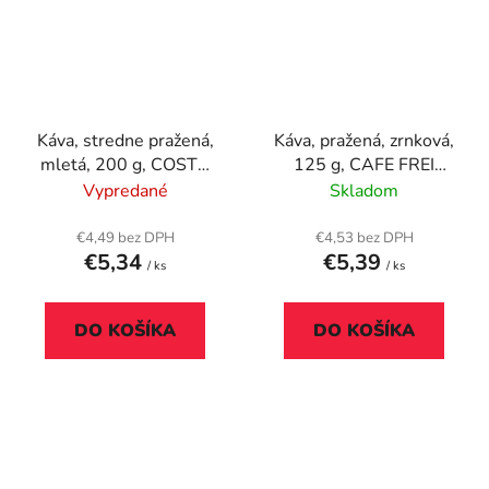
Káva, stredne pražená,
Káva, pražená, zrnková,
mletá, 200 g, COSTA
125 g, CAFE FREI
"Signature Blend"
"Rímska oriešková
Vypredané
Skladom
káva", maďarský popis
€4,49 bez DPH
€4,53 bez DPH
€5,34
€5,39
/ ks
/ ks
DO KOŠÍKA
DO KOŠÍKA