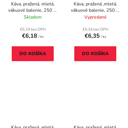
Káva, pražená, mletá,
Káva, pražená ,mletá,
vákuové balenie, 250 g,
vákuové balenie, 250 g,
TCHIBO "Exclusive"
DOUWE EGBERTS
Skladom
Vypredané
"Omnia" silk
€5,19 bez DPH
€5,34 bez DPH
€6,18
€6,35
/ ks
/ ks
DO KOŠÍKA
DO KOŠÍKA
Káva, pražená, mletá,
Káva, pražená, mletá,