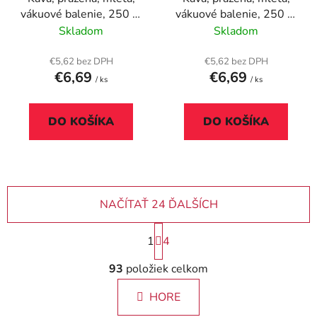
vákuové balenie, 250 g,
vákuové balenie, 250 g,
DOUWE EGBERTS
DOUWE EGBERTS
Skladom
Skladom
"Omnia Evening",
"Omnia"
bezkofeínová
€5,62 bez DPH
€5,62 bez DPH
€6,69
€6,69
/ ks
/ ks
DO KOŠÍKA
DO KOŠÍKA
NAČÍTAŤ 24 ĎALŠÍCH
S
1
4
t
r
O
93
položiek celkom
á
v
n
l
k
HORE
á
o