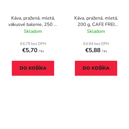
Káva, pražená, mletá,
Káva, pražená, mletá,
vákuové balenie, 250 g,
200 g, CAFE FREI
SEGAFREDO, "Espresso
"Ayers Rock", arašidová
Skladom
Skladom
Casa"
€4,79 bez DPH
€4,94 bez DPH
€5,70
€5,88
/ ks
/ ks
DO KOŠÍKA
DO KOŠÍKA