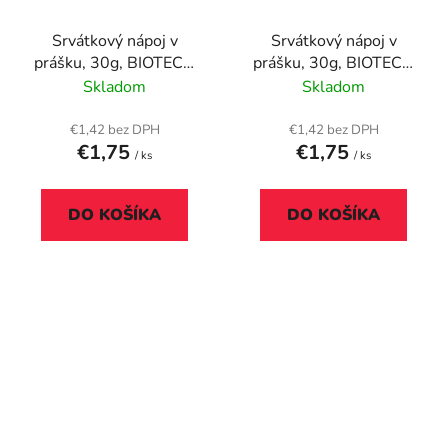
Srvátkový nápoj v
Srvátkový nápoj v
prášku, 30g, BIOTECH
prášku, 30g, BIOTECH
USA "Diet Shake",
USA "Diet Shake",
Skladom
Skladom
cookies&cream
čokoláda
€1,42 bez DPH
€1,42 bez DPH
€1,75
€1,75
/ ks
/ ks
DO KOŠÍKA
DO KOŠÍKA