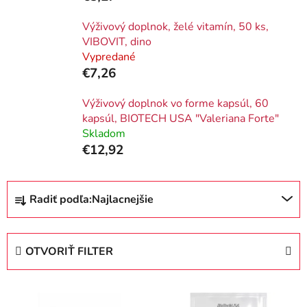
Výživový doplnok, želé vitamín, 50 ks,
VIBOVIT, dino
Vypredané
€7,26
Výživový doplnok vo forme kapsúl, 60
kapsúl, BIOTECH USA "Valeriana Forte"
Skladom
€12,92
R
Radiť podľa:
Najlacnejšie
a
d
e
OTVORIŤ FILTER
n
i
V
e