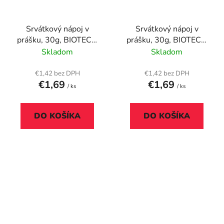
Srvátkový nápoj v
Srvátkový nápoj v
prášku, 30g, BIOTECH
prášku, 30g, BIOTECH
USA "Diet Shake",
USA "Diet Shake",
Skladom
Skladom
jahoda
vanilka
€1,42 bez DPH
€1,42 bez DPH
€1,69
€1,69
/ ks
/ ks
DO KOŠÍKA
DO KOŠÍKA