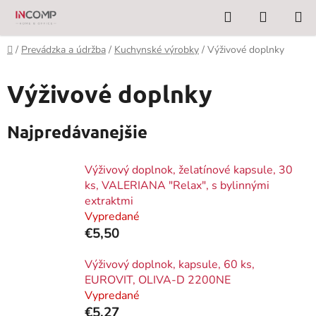
Prejsť
Hľadať
NÁKUP
na
KOŠÍK
obsah
Domov
/
Prevádzka a údržba
/
Kuchynské výrobky
/
Výživové doplnky
Výživové doplnky
Najpredávanejšie
Výživový doplnok, želatínové kapsule, 30
ks, VALERIANA "Relax", s bylinnými
extraktmi
Vypredané
€5,50
Výživový doplnok, kapsule, 60 ks,
EUROVIT, OLIVA-D 2200NE
Vypredané
€5,27