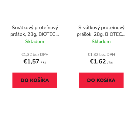
Srvátkový proteínový
Srvátkový proteínový
prášok, 28g, BIOTECH
prášok, 28g, BIOTECH
USA "100% Pure
USA "100% Pure
Skladom
Skladom
Whey", mliečna ryža
Whey", karamel-
cappuccino
€1,32 bez DPH
€1,32 bez DPH
€1,57
€1,62
/ ks
/ ks
DO KOŠÍKA
DO KOŠÍKA