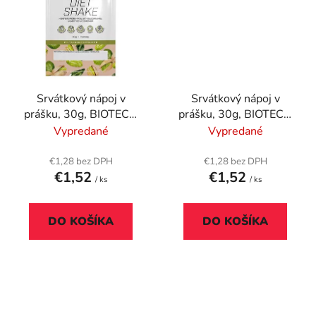
Srvátkový nápoj v
Srvátkový nápoj v
prášku, 30g, BIOTECH
prášku, 30g, BIOTECH
USA "Diet Shake",
USA "Diet Shake", slaný
Vypredané
Vypredané
pistácia
karamel
€1,28 bez DPH
€1,28 bez DPH
€1,52
€1,52
/ ks
/ ks
DO KOŠÍKA
DO KOŠÍKA