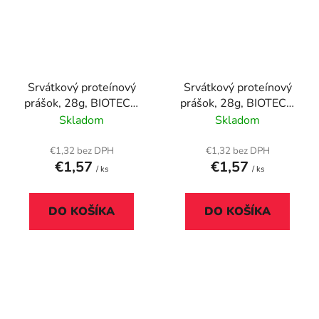
Srvátkový proteínový
Srvátkový proteínový
prášok, 28g, BIOTECH
prášok, 28g, BIOTECH
USA "100% Pure
USA "100% Pure
Skladom
Skladom
Whey", banán
Whey", bourbon vanilka
€1,32 bez DPH
€1,32 bez DPH
€1,57
€1,57
/ ks
/ ks
DO KOŠÍKA
DO KOŠÍKA