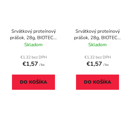
Srvátkový proteínový
Srvátkový proteínový
prášok, 28g, BIOTECH
prášok, 28g, BIOTECH
USA "100% Pure
USA "100% Pure
Skladom
Skladom
Whey", jablkový koláč
Whey", jahoda
€1,32 bez DPH
€1,32 bez DPH
€1,57
€1,57
/ ks
/ ks
DO KOŠÍKA
DO KOŠÍKA