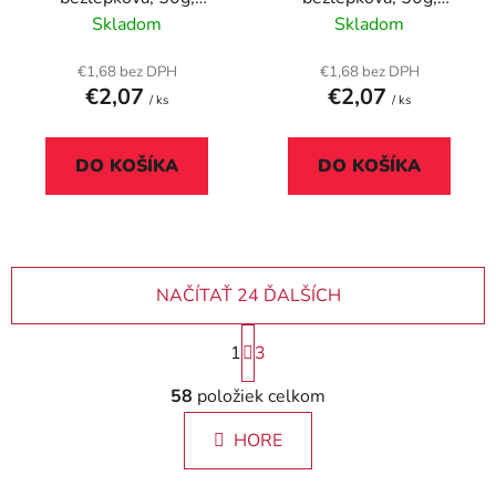
BIOTECH USA "Zero
BIOTECH USA "Zero
Skladom
Skladom
Bar", čokoláda-karamel
Bar", čokoláda-kokos
€1,68 bez DPH
€1,68 bez DPH
€2,07
€2,07
/ ks
/ ks
DO KOŠÍKA
DO KOŠÍKA
NAČÍTAŤ 24 ĎALŠÍCH
S
1
3
t
r
O
58
položiek celkom
á
v
n
l
k
HORE
á
o
d
v