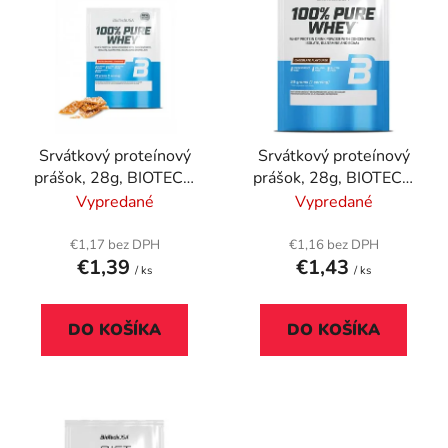
ý
p
p
r
i
o
s
d
p
u
r
k
Srvátkový proteínový
Srvátkový proteínový
o
t
prášok, 28g, BIOTECH
prášok, 28g, BIOTECH
d
o
USA "100% Pure
USA "100% Pure
Vypredané
Vypredané
u
v
Whey", slaný karamel
Whey", čokoláda
k
€1,17 bez DPH
€1,16 bez DPH
t
€1,39
€1,43
/ ks
/ ks
o
v
DO KOŠÍKA
DO KOŠÍKA