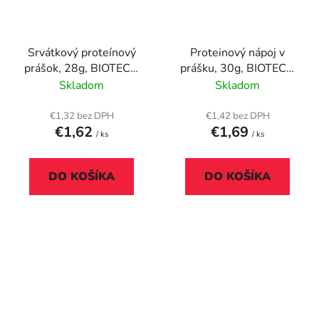
Srvátkový proteínový
Proteinový nápoj v
prášok, 28g, BIOTECH
prášku, 30g, BIOTECH
USA "100% Pure
USA "Diet Shake",
Skladom
Skladom
Whey", kokos-čokoláda
banán
€1,32 bez DPH
€1,42 bez DPH
€1,62
€1,69
/ ks
/ ks
DO KOŠÍKA
DO KOŠÍKA