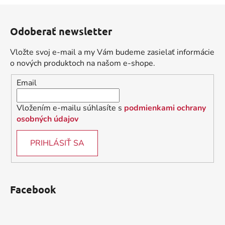
a
a
Z
c
n
á
i
i
Odoberať newsletter
e
p
e
p
ä
Vložte svoj e-mail a my Vám budeme zasielať informácie
r
t
o nových produktoch na našom e-shope.
v
i
k
Email
e
y
v
Vložením e-mailu súhlasíte s
podmienkami ochrany
ý
osobných údajov
p
i
PRIHLÁSIŤ SA
s
u
Facebook