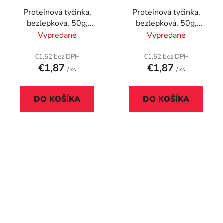
Proteínová tyčinka,
Proteínová tyčinka,
bezlepková, 50g,
bezlepková, 50g,
BIOTECH USA "Protein
BIOTECH USA "Protein
Vypredané
Vypredané
Dessert Bar", Black
Dessert Bar", Coconut
Biscuit
Dream
€1,52 bez DPH
€1,52 bez DPH
€1,87
€1,87
/ ks
/ ks
DO KOŠÍKA
DO KOŠÍKA