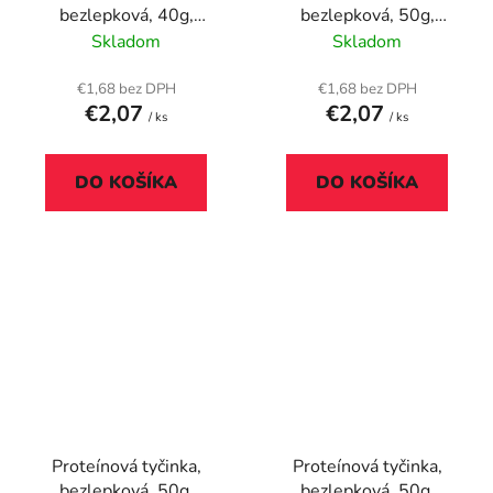
bezlepková, 40g,
bezlepková, 50g,
BIOTECH USA, "Crispy"
BIOTECH USA "Zero
Skladom
Skladom
kakaová
Bar", čokoláda-banán
€1,68 bez DPH
€1,68 bez DPH
€2,07
€2,07
/ ks
/ ks
DO KOŠÍKA
DO KOŠÍKA
Proteínová tyčinka,
Proteínová tyčinka,
bezlepková, 50g,
bezlepková, 50g,