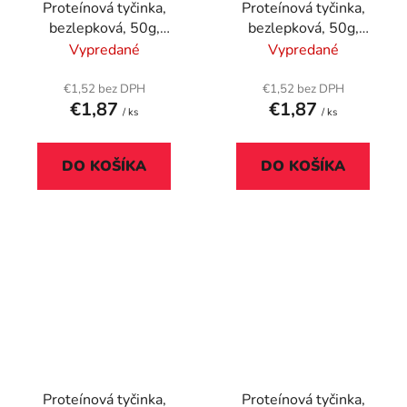
Proteínová tyčinka,
Proteínová tyčinka,
bezlepková, 50g,
bezlepková, 50g,
BIOTECH USA "Protein
BIOTECH USA "Protein
Vypredané
Vypredané
Dessert Bar", Crunchy
Dessert Bar", Triple
Caramel
Chocolate
€1,52 bez DPH
€1,52 bez DPH
€1,87
€1,87
/ ks
/ ks
DO KOŠÍKA
DO KOŠÍKA
Proteínová tyčinka,
Proteínová tyčinka,