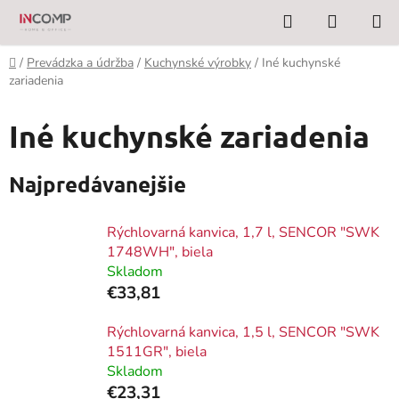
Prejsť
Hľadať
NÁKUP
na
KOŠÍK
obsah
Domov
/
Prevádzka a údržba
/
Kuchynské výrobky
/
Iné kuchynské
zariadenia
Iné kuchynské zariadenia
Najpredávanejšie
Rýchlovarná kanvica, 1,7 l, SENCOR "SWK
1748WH", biela
Skladom
€33,81
Rýchlovarná kanvica, 1,5 l, SENCOR "SWK
1511GR", biela
Skladom
€23,31