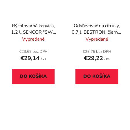
Rýchlovarná kanvica,
Odšťavovač na citrusy,
1,2 l, SENCOR "SWK
0,7 l, BESTRON, čierna-
1231BK", nerezová
nerez
Vypredané
Vypredané
€23,69 bez DPH
€23,76 bez DPH
€29,14
€29,22
/ ks
/ ks
DO KOŠÍKA
DO KOŠÍKA