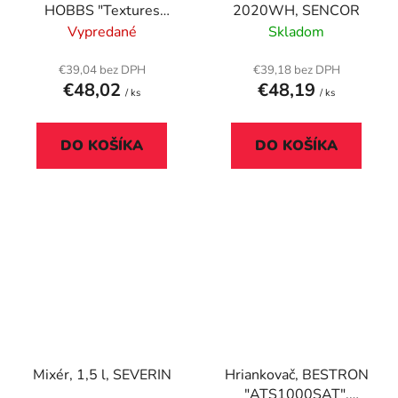
HOBBS "Textures
2020WH, SENCOR
plusz", čierny
Vypredané
Skladom
€39,04 bez DPH
€39,18 bez DPH
€48,02
€48,19
/ ks
/ ks
DO KOŠÍKA
DO KOŠÍKA
Mixér, 1,5 l, SEVERIN
Hriankovač, BESTRON
"ATS1000SAT",