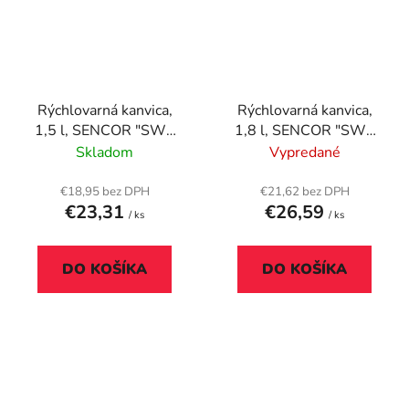
Rýchlovarná kanvica,
Rýchlovarná kanvica,
1,5 l, SENCOR "SWK
1,8 l, SENCOR "SWK
1511GR", biela
1810WH", biela
Skladom
Vypredané
€18,95 bez DPH
€21,62 bez DPH
€23,31
€26,59
/ ks
/ ks
DO KOŠÍKA
DO KOŠÍKA