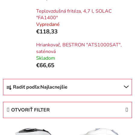
Teplovzdušná fritéza, 4,7 l, SOLAC
"FA1400"
Vypredané
€118,33
Hriankovač, BESTRON "ATS1000SAT",
saténová
Skladom
€66,65
R
Radiť podľa:
Najlacnejšie
a
d
e
OTVORIŤ FILTER
n
i
V
e