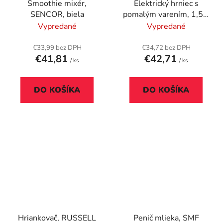
Smoothie mixér,
Elektrický hrniec s
SENCOR, biela
pomalým varením, 1,5 l,
BESTRON, nerez
Vypredané
Vypredané
€33,99 bez DPH
€34,72 bez DPH
€41,81
€42,71
/ ks
/ ks
DO KOŠÍKA
DO KOŠÍKA
Hriankovač, RUSSELL
Penič mlieka, SMF