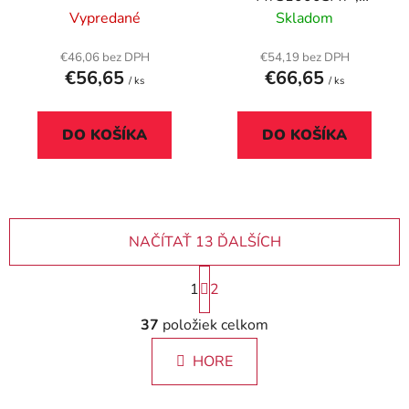
saténová
Vypredané
Skladom
€46,06 bez DPH
€54,19 bez DPH
€56,65
€66,65
/ ks
/ ks
DO KOŠÍKA
DO KOŠÍKA
NAČÍTAŤ 13 ĎALŠÍCH
S
1
2
t
r
O
37
položiek celkom
á
v
n
l
k
HORE
á
o
d
v