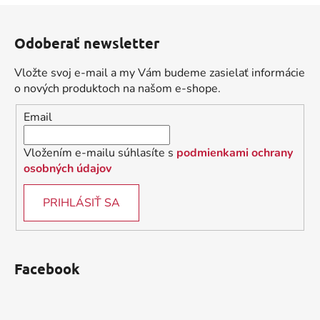
a
a
Z
c
n
á
i
i
Odoberať newsletter
e
p
e
p
ä
Vložte svoj e-mail a my Vám budeme zasielať informácie
r
t
o nových produktoch na našom e-shope.
v
i
k
Email
e
y
v
Vložením e-mailu súhlasíte s
podmienkami ochrany
ý
osobných údajov
p
i
PRIHLÁSIŤ SA
s
u
Facebook