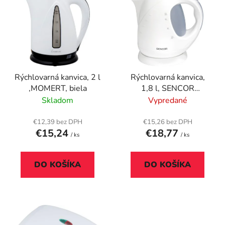
ý
p
p
r
i
o
s
d
p
u
r
k
Rýchlovarná kanvica, 2 l
Rýchlovarná kanvica,
o
t
,MOMERT, biela
1,8 l, SENCOR
d
o
"SWK1800WH"
Skladom
Vypredané
u
v
k
€12,39 bez DPH
€15,26 bez DPH
t
€15,24
€18,77
/ ks
/ ks
o
v
DO KOŠÍKA
DO KOŠÍKA