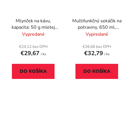
Mlynček na kávu,
Multifunkčný sekáčik na
kapacita: 50 g mletej
potraviny, 650 ml,
kávy, SENCOR,
SEVERIN
Vypredané
Vypredané
chrómová farba
€24,12 bez DPH
€26,66 bez DPH
€29,67
€32,79
/ ks
/ ks
DO KOŠÍKA
DO KOŠÍKA