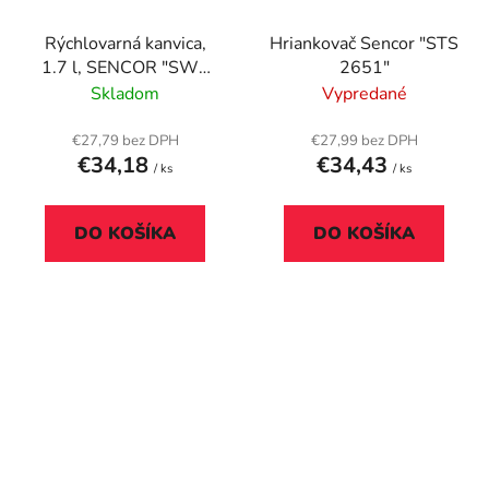
Rýchlovarná kanvica,
Hriankovač Sencor "STS
1.7 l, SENCOR "SWK
2651"
1711SS"
Skladom
Vypredané
€27,79 bez DPH
€27,99 bez DPH
€34,18
€34,43
/ ks
/ ks
DO KOŠÍKA
DO KOŠÍKA