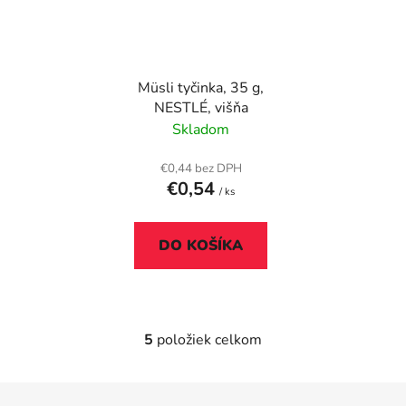
Müsli tyčinka, 35 g,
NESTLÉ, višňa
Skladom
€0,44 bez DPH
€0,54
/ ks
DO KOŠÍKA
5
položiek celkom
O
v
l
Z