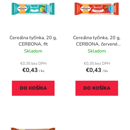
p
r
i
o
s
d
p
u
r
k
Cereálna tyčinka, 20 g,
Cereálna tyčinka, 20 g,
o
t
CERBONA, fit
CERBONA, červené
d
o
ovocie
Skladom
Skladom
u
v
k
€0,35 bez DPH
€0,35 bez DPH
t
€0,43
€0,43
/ ks
/ ks
o
v
DO KOŠÍKA
DO KOŠÍKA