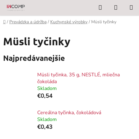
Prejsť
Hľadať
NÁKUP
na
KOŠÍK
obsah
Domov
/
Prevádzka a údržba
/
Kuchynské výrobky
/
Müsli tyčinky
Müsli tyčinky
Najpredávanejšie
Müsli tyčinka, 35 g, NESTLÉ, mliečna
čokoláda
Skladom
€0,54
Cereálna tyčinka, čokoládová
Skladom
€0,43