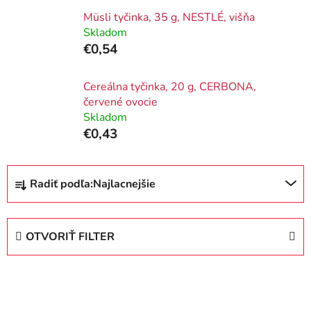
Müsli tyčinka, 35 g, NESTLÉ, višňa
Skladom
€0,54
Cereálna tyčinka, 20 g, CERBONA,
červené ovocie
Skladom
€0,43
R
Radiť podľa:
Najlacnejšie
a
d
e
OTVORIŤ FILTER
n
i
V
e
ý
p