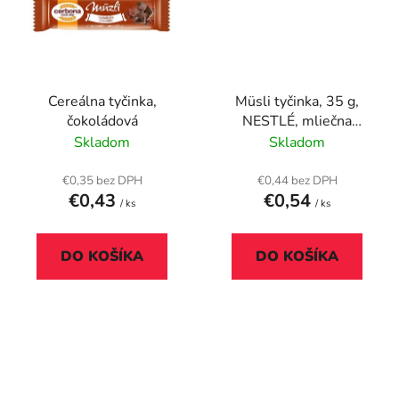
Cereálna tyčinka,
Müsli tyčinka, 35 g,
čokoládová
NESTLÉ, mliečna
čokoláda
Skladom
Skladom
€0,35 bez DPH
€0,44 bez DPH
€0,43
€0,54
/ ks
/ ks
DO KOŠÍKA
DO KOŠÍKA