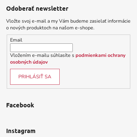
á
á
d
Odoberať newsletter
p
a
ä
c
Vložte svoj e-mail a my Vám budeme zasielať informácie
t
i
o nových produktoch na našom e-shope.
i
e
Email
p
e
r
v
Vložením e-mailu súhlasíte s
podmienkami ochrany
k
osobných údajov
y
v
PRIHLÁSIŤ SA
ý
p
i
s
Facebook
u
Instagram