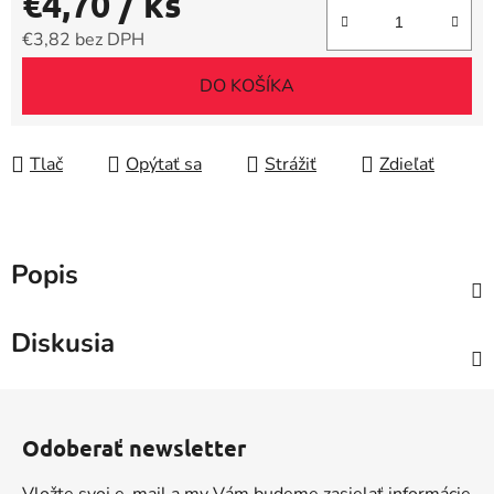
€4,70
/ ks
€3,82 bez DPH
Jednotková cena:
DO KOŠÍKA
Tlač
Opýtať sa
Strážiť
Zdieľať
Popis
Diskusia
Z
á
Odoberať newsletter
p
ä