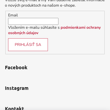
Vložte svoj e-mail a my Vám budeme zasielať informácie
t
o nových produktoch na našom e-shope.
i
Email
e
Vložením e-mailu súhlasíte s
podmienkami ochrany
osobných údajov
PRIHLÁSIŤ SA
Facebook
Instagram
Kontakt