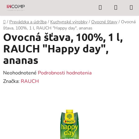
Prejsť
Hľadať
NÁKUP
na
KOŠÍK
obsah
Domov
/
Prevádzka a údržba
/
Kuchynské výrobky
/
Ovocné šťavy
/
Ovocná
šťava, 100%, 1 l, RAUCH "Happy day", ananas
Ovocná šťava, 100%, 1 l,
RAUCH "Happy day",
ananas
Priemerné
Neohodnotené
Podrobnosti hodnotenia
hodnotenie
Značka:
RAUCH
produktu
je
0,0
z
5
hviezdičiek.