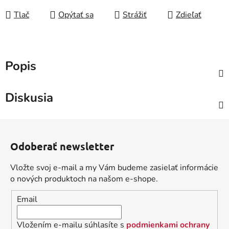
Tlač
Opýtať sa
Strážiť
Zdieľať
Popis
Diskusia
Z
á
Odoberať newsletter
p
ä
Vložte svoj e-mail a my Vám budeme zasielať informácie
t
o nových produktoch na našom e-shope.
i
Email
e
Vložením e-mailu súhlasíte s
podmienkami ochrany