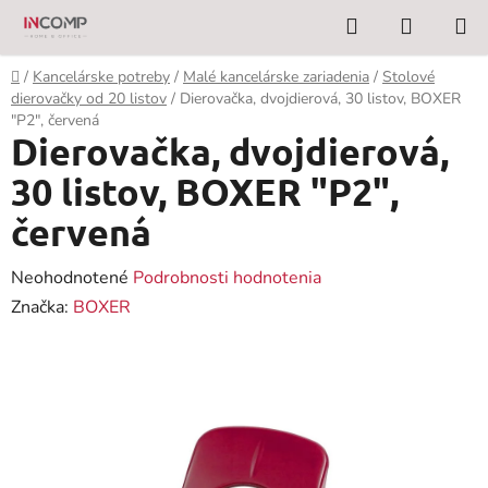
Prejsť
Hľadať
NÁKUP
na
KOŠÍK
obsah
Domov
/
Kancelárske potreby
/
Malé kancelárske zariadenia
/
Stolové
dierovačky od 20 listov
/
Dierovačka, dvojdierová, 30 listov, BOXER
"P2", červená
Dierovačka, dvojdierová,
30 listov, BOXER "P2",
červená
Priemerné
Neohodnotené
Podrobnosti hodnotenia
hodnotenie
Značka:
BOXER
produktu
je
0,0
z
5
hviezdičiek.