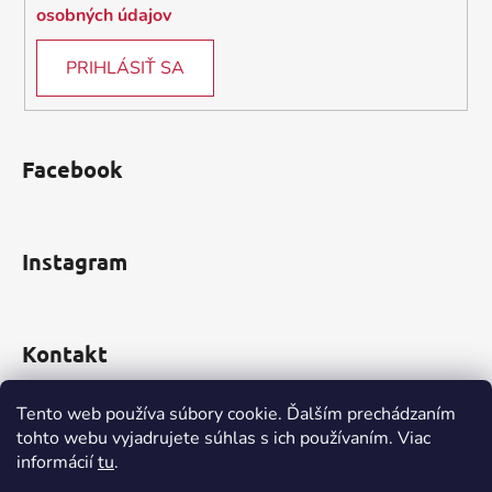
osobných údajov
PRIHLÁSIŤ SA
Facebook
Instagram
Kontakt
obchod
@
incomp.sk
Tento web používa súbory cookie. Ďalším prechádzaním
tohto webu vyjadrujete súhlas s ich používaním. Viac
0910 999 552
informácií
tu
.