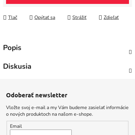
Tlač
Opýtať sa
Strážiť
Zdieľať
Popis
Diskusia
Z
á
Odoberať newsletter
p
ä
Vložte svoj e-mail a my Vám budeme zasielať informácie
t
o nových produktoch na našom e-shope.
i
Email
e