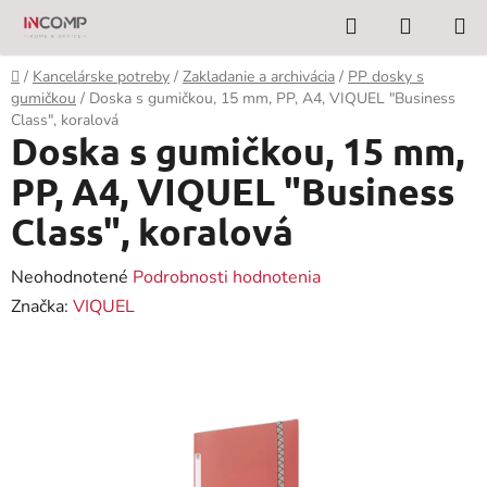
Prejsť
Hľadať
NÁKUP
na
KOŠÍK
obsah
Domov
/
Kancelárske potreby
/
Zakladanie a archivácia
/
PP dosky s
gumičkou
/
Doska s gumičkou, 15 mm, PP, A4, VIQUEL "Business
Class", koralová
Doska s gumičkou, 15 mm,
PP, A4, VIQUEL "Business
Class", koralová
Priemerné
Neohodnotené
Podrobnosti hodnotenia
hodnotenie
Značka:
VIQUEL
produktu
je
0,0
z
5
hviezdičiek.