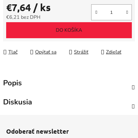
€7,64
/ ks
€6,21 bez DPH
Jednotková cena:
DO KOŠÍKA
Tlač
Opýtať sa
Strážiť
Zdieľať
Popis
Diskusia
Z
á
Odoberať newsletter
p