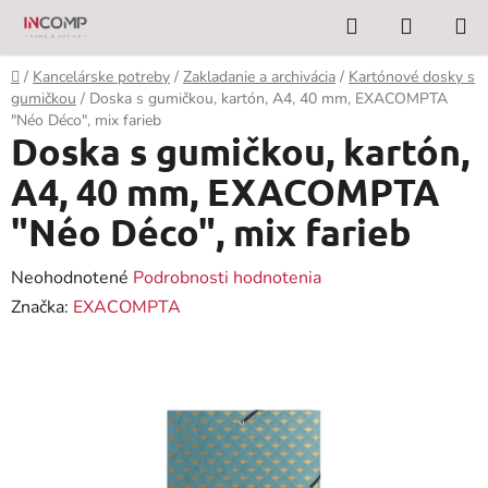
Prejsť
Hľadať
NÁKUP
na
KOŠÍK
obsah
Domov
/
Kancelárske potreby
/
Zakladanie a archivácia
/
Kartónové dosky s
gumičkou
/
Doska s gumičkou, kartón, A4, 40 mm, EXACOMPTA
"Néo Déco", mix farieb
Doska s gumičkou, kartón,
A4, 40 mm, EXACOMPTA
"Néo Déco", mix farieb
Priemerné
Neohodnotené
Podrobnosti hodnotenia
hodnotenie
Značka:
EXACOMPTA
produktu
je
0,0
z
5
hviezdičiek.