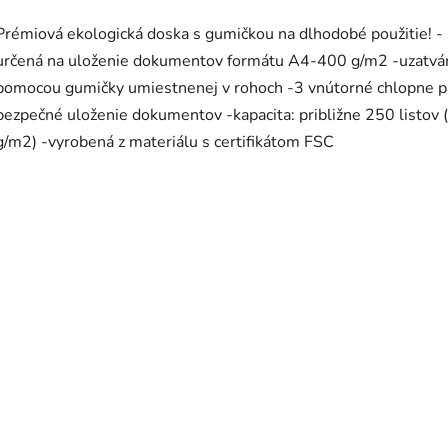
Prémiová ekologická doska s gumičkou na dlhodobé použitie! -
určená na uloženie dokumentov formátu A4-400 g/m2 -uzatvá
pomocou gumičky umiestnenej v rohoch -3 vnútorné chlopne p
bezpečné uloženie dokumentov -kapacita: približne 250 listov 
g/m2) -vyrobená z materiálu s certifikátom FSC