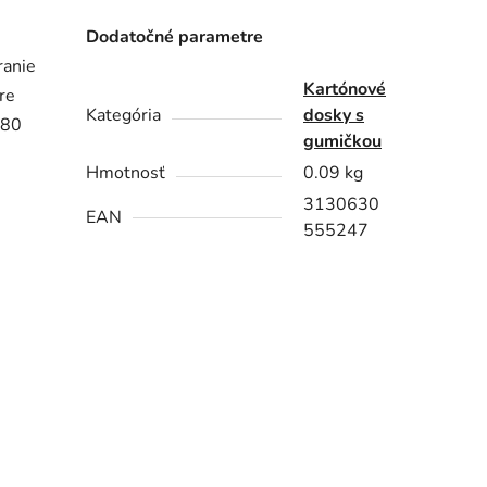
Dodatočné parametre
ranie
Kartónové
re
Kategória
dosky s
(80
gumičkou
Hmotnosť
0.09 kg
3130630
EAN
555247