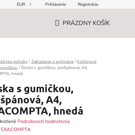
EUR
Prihlásenie
Registrácia
PRÁZDNY KOŠÍK
NÁKUPNÝ
KOŠÍK
lárske potreby
/
Zakladanie a archivácia
/
Kartónové
 gumičkou
/
Doska s gumičkou, prešpánová, A4,
PTA, hnedá
ka s gumičkou,
špánová, A4,
ACOMPTA, hnedá
rné
notené
Podrobnosti hodnotenia
enie
:
EXACOMPTA