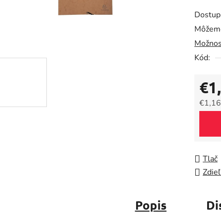
produk
Dostup
je
Môžeme
0,0
Možnos
z
5
Kód:
hviezdič
€1
€1,16
Jedno
Tlač
Zdieľ
Popis
Di