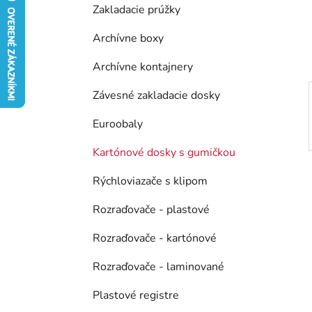
Zakladacie prúžky
e
l
Archívne boxy
Archívne kontajnery
Závesné zakladacie dosky
Euroobaly
Kartónové dosky s gumičkou
Rýchloviazače s klipom
Rozraďovače - plastové
Rozraďovače - kartónové
Rozraďovače - laminované
Plastové registre