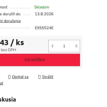
tu
nosť
Skladom
 doručiť do:
13.8.2026
ti doručenia
EX55524E
iek.
,43
/ ks
 bez DPH
tková cena:
DO KOŠÍKA
Opýtať sa
Strážiť
ať
skusia