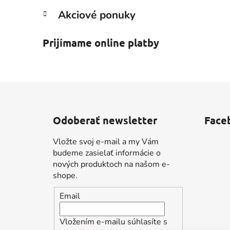
Akciové ponuky
Prijímame online platby
Z
á
Odoberať newsletter
Face
p
ä
Vložte svoj e-mail a my Vám
t
budeme zasielať informácie o
i
nových produktoch na našom e-
shope.
e
Email
Vložením e-mailu súhlasíte s