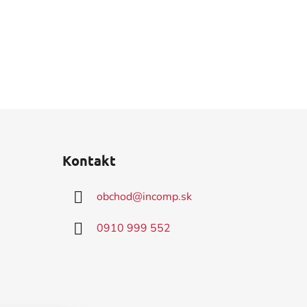
Kontakt
obchod
@
incomp.sk
0910 999 552