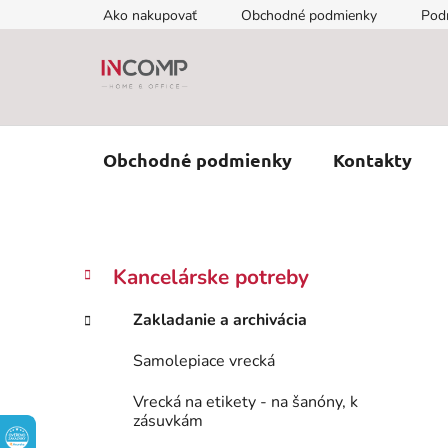
Prejsť
Ako nakupovať
Obchodné podmienky
Pod
na
obsah
Obchodné podmienky
Kontakty
B
K
Preskočiť
Kancelárske potreby
a
kategórie
o
t
č
Zakladanie a archivácia
e
n
g
Samolepiace vrecká
ý
ó
p
r
Vrecká na etikety - na šanóny, k
i
a
zásuvkám
e
n