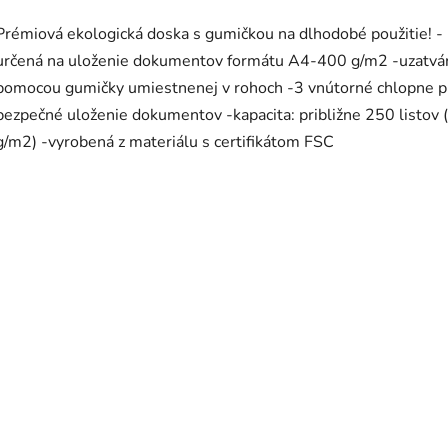
Prémiová ekologická doska s gumičkou na dlhodobé použitie! -
určená na uloženie dokumentov formátu A4-400 g/m2 -uzatvá
pomocou gumičky umiestnenej v rohoch -3 vnútorné chlopne p
bezpečné uloženie dokumentov -kapacita: približne 250 listov 
g/m2) -vyrobená z materiálu s certifikátom FSC