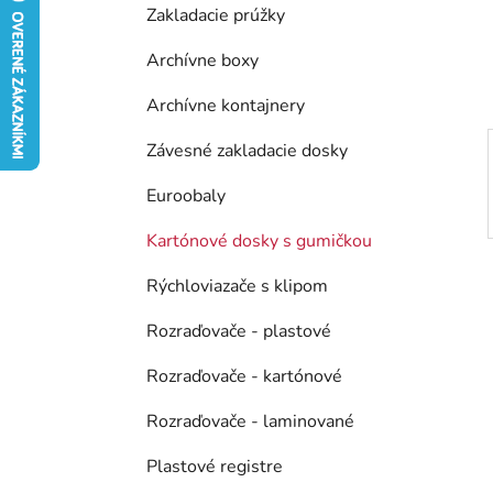
Zakladacie prúžky
e
l
Archívne boxy
Archívne kontajnery
Závesné zakladacie dosky
Euroobaly
Kartónové dosky s gumičkou
Rýchloviazače s klipom
Rozraďovače - plastové
Rozraďovače - kartónové
Rozraďovače - laminované
Plastové registre