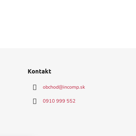
Kontakt
obchod
@
incomp.sk
0910 999 552