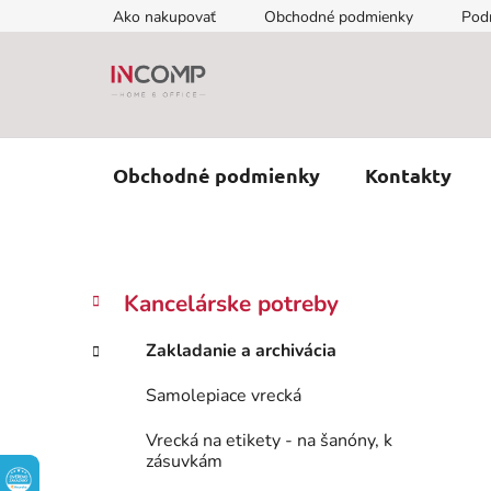
Prejsť
Ako nakupovať
Obchodné podmienky
Pod
na
obsah
Obchodné podmienky
Kontakty
B
K
Preskočiť
Kancelárske potreby
a
kategórie
o
t
č
Zakladanie a archivácia
e
n
g
Samolepiace vrecká
ý
ó
p
r
Vrecká na etikety - na šanóny, k
i
a
zásuvkám
e
n