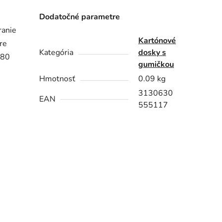
Dodatočné parametre
ranie
Kartónové
re
Kategória
dosky s
(80
gumičkou
Hmotnosť
0.09 kg
3130630
EAN
555117