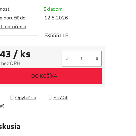
tu
nosť
Skladom
 doručiť do:
12.8.2026
ti doručenia
EX55511E
iek.
,43
/ ks
 bez DPH
tková cena:
DO KOŠÍKA
Opýtať sa
Strážiť
ať
skusia