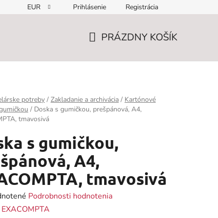
EUR
Prihlásenie
Registrácia
PRÁZDNY KOŠÍK
NÁKUPNÝ
KOŠÍK
lárske potreby
/
Zakladanie a archivácia
/
Kartónové
 gumičkou
/
Doska s gumičkou, prešpánová, A4,
PTA, tmavosivá
ka s gumičkou,
špánová, A4,
ACOMPTA, tmavosivá
rné
notené
Podrobnosti hodnotenia
enie
:
EXACOMPTA