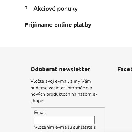
Akciové ponuky
Prijímame online platby
Z
á
Odoberať newsletter
Face
p
ä
Vložte svoj e-mail a my Vám
t
budeme zasielať informácie o
i
nových produktoch na našom e-
shope.
e
Email
Vložením e-mailu súhlasíte s