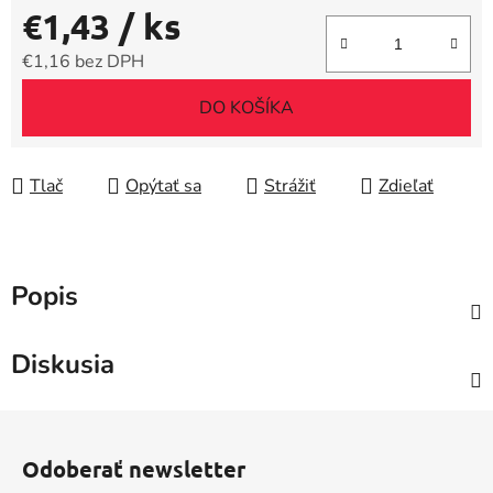
€1,43
/ ks
€1,16 bez DPH
Jednotková cena:
DO KOŠÍKA
Tlač
Opýtať sa
Strážiť
Zdieľať
Popis
Diskusia
Z
á
Odoberať newsletter
p