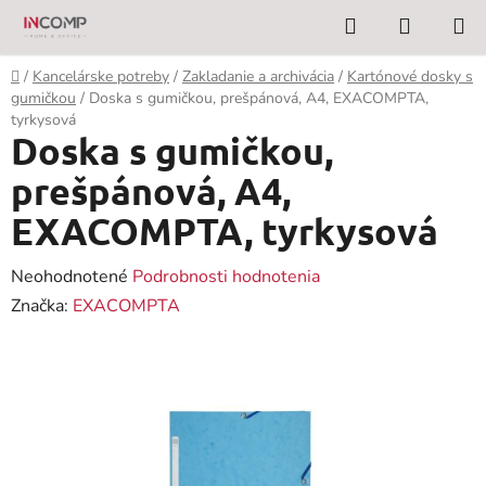
Prejsť
Hľadať
NÁKUP
na
KOŠÍK
obsah
Domov
/
Kancelárske potreby
/
Zakladanie a archivácia
/
Kartónové dosky s
gumičkou
/
Doska s gumičkou, prešpánová, A4, EXACOMPTA,
tyrkysová
Doska s gumičkou,
prešpánová, A4,
EXACOMPTA, tyrkysová
Priemerné
Neohodnotené
Podrobnosti hodnotenia
hodnotenie
Značka:
EXACOMPTA
produktu
je
0,0
z
5
hviezdičiek.