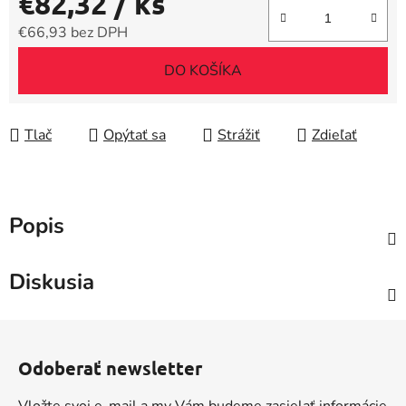
€82,32
/ ks
€66,93 bez DPH
Jednotková cena:
DO KOŠÍKA
Tlač
Opýtať sa
Strážiť
Zdieľať
Popis
Diskusia
Z
á
Odoberať newsletter
p
ä