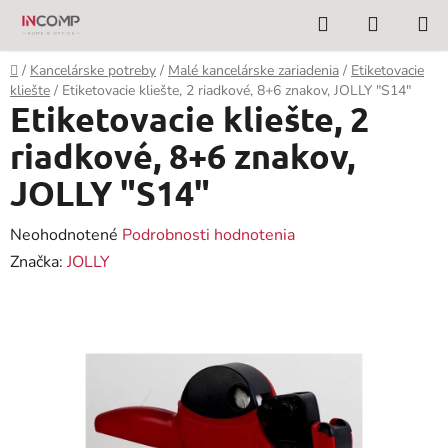
Prejsť
Hľadať
NÁKUP
na
KOŠÍK
obsah
Domov
/
Kancelárske potreby
/
Malé kancelárske zariadenia
/
Etiketovacie
kliešte
/
Etiketovacie kliešte, 2 riadkové, 8+6 znakov, JOLLY "S14"
Etiketovacie kliešte, 2
riadkové, 8+6 znakov,
JOLLY "S14"
Priemerné
Neohodnotené
Podrobnosti hodnotenia
hodnotenie
Značka:
JOLLY
produktu
je
0,0
z
5
hviezdičiek.