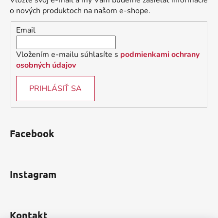
Vložte svoj e-mail a my Vám budeme zasielať informácie
t
o nových produktoch na našom e-shope.
i
Email
e
Vložením e-mailu súhlasíte s
podmienkami ochrany
osobných údajov
PRIHLÁSIŤ SA
Facebook
Instagram
Kontakt