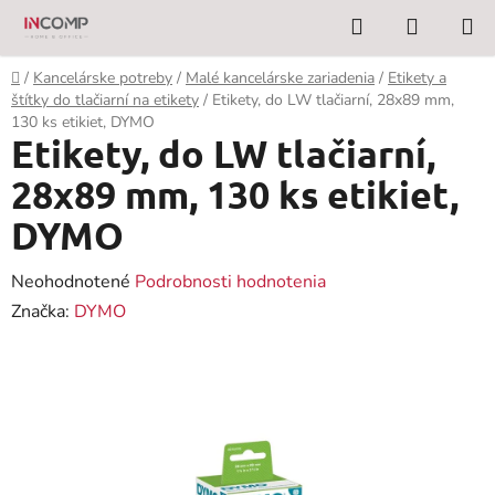
Prejsť
Hľadať
NÁKUP
na
KOŠÍK
obsah
Domov
/
Kancelárske potreby
/
Malé kancelárske zariadenia
/
Etikety a
štítky do tlačiarní na etikety
/
Etikety, do LW tlačiarní, 28x89 mm,
130 ks etikiet, DYMO
Etikety, do LW tlačiarní,
28x89 mm, 130 ks etikiet,
DYMO
Priemerné
Neohodnotené
Podrobnosti hodnotenia
hodnotenie
Značka:
DYMO
produktu
je
0,0
z
5
hviezdičiek.