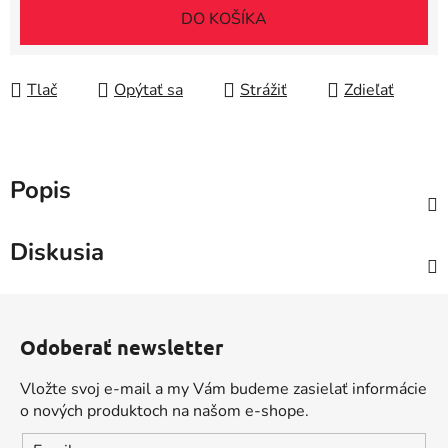
DO KOŠÍKA
Tlač
Opýtať sa
Strážiť
Zdieľať
Popis
Diskusia
Z
á
Odoberať newsletter
p
ä
Vložte svoj e-mail a my Vám budeme zasielať informácie
t
o nových produktoch na našom e-shope.
i