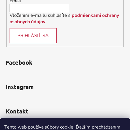
Email
e
Vložením e-mailu súhlasíte s
podmienkami ochrany
osobných údajov
PRIHLÁSIŤ SA
Facebook
Instagram
Kontakt
obchod
@
incomp.sk
Tento web používa súbory cookie. Ďalším prechádzaním