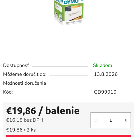
Dostupnosť
Skladom
Môžeme doručiť do:
13.8.2026
Možnosti doručenia
Kód:
GD99010
€19,86
/ balenie
€16,15 bez DPH
Jednotková cena:
€19,86 / 2 ks