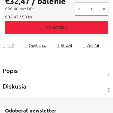
€32,47
/ balenie
€26,40 bez DPH
Jednotková cena:
€32,47 / 50 ks
DO KOŠÍKA
Tlač
Opýtať sa
Strážiť
Zdieľať
Popis
Diskusia
Z
á
Odoberať newsletter