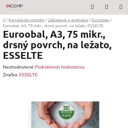
Prejsť
Hľadať
NÁKUP
na
KOŠÍK
obsah
Domov
/
Kancelárske potreby
/
Zakladanie a archivácia
/
Euroobaly
/
Euroobal, A3, 75 mikr., drsný povrch, na ležato, ESSELTE
Euroobal, A3, 75 mikr.,
drsný povrch, na ležato,
ESSELTE
Priemerné
Neohodnotené
Podrobnosti hodnotenia
hodnotenie
Značka:
ESSELTE
produktu
je
0,0
z
5
hviezdičiek.