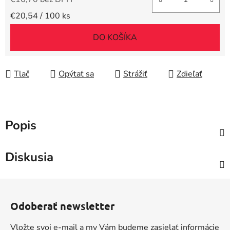
Jednotková cena:
€20,54 / 100 ks
DO KOŠÍKA
Tlač
Opýtať sa
Strážiť
Zdieľať
Popis
Diskusia
Z
á
Odoberať newsletter
p
ä
Vložte svoj e-mail a my Vám budeme zasielať informácie