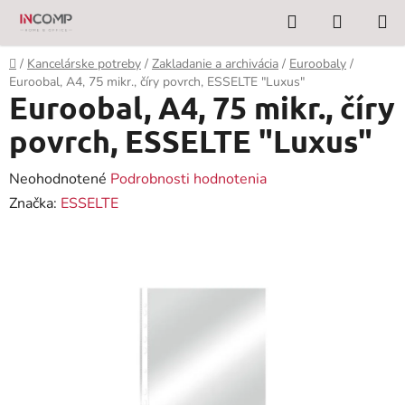
Prejsť
Hľadať
NÁKUP
na
KOŠÍK
obsah
Domov
/
Kancelárske potreby
/
Zakladanie a archivácia
/
Euroobaly
/
Euroobal, A4, 75 mikr., číry povrch, ESSELTE "Luxus"
Euroobal, A4, 75 mikr., číry
povrch, ESSELTE "Luxus"
Priemerné
Neohodnotené
Podrobnosti hodnotenia
hodnotenie
Značka:
ESSELTE
produktu
je
0,0
z
5
hviezdičiek.