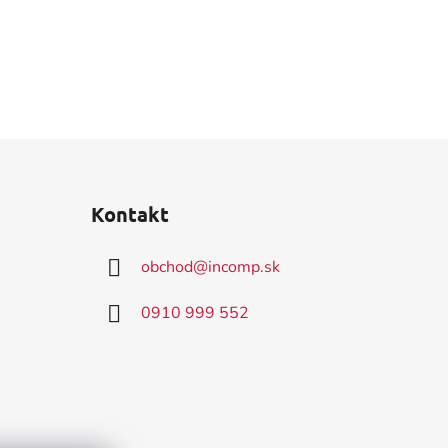
Kontakt
obchod
@
incomp.sk
0910 999 552