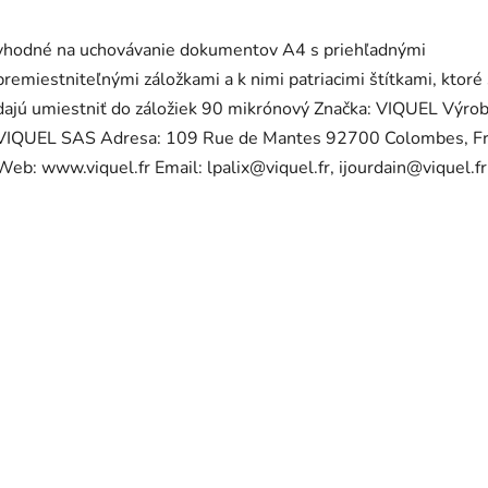
vhodné na uchovávanie dokumentov A4 s priehľadnými
premiestniteľnými záložkami a k nimi patriacimi štítkami, ktoré
dajú umiestniť do záložiek 90 mikrónový Značka: VIQUEL Výrob
VIQUEL SAS Adresa: 109 Rue de Mantes 92700 Colombes, F
Web: www.viquel.fr Email: lpalix@viquel.fr, ijourdain@viquel.fr