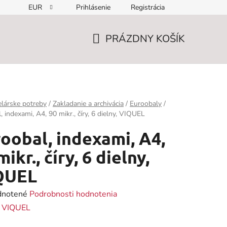
EUR
Prihlásenie
Registrácia
PRÁZDNY KOŠÍK
NÁKUPNÝ
KOŠÍK
lárske potreby
/
Zakladanie a archivácia
/
Euroobaly
/
, indexami, A4, 90 mikr., číry, 6 dielny, VIQUEL
oobal, indexami, A4,
mikr., číry, 6 dielny,
QUEL
rné
notené
Podrobnosti hodnotenia
enie
:
VIQUEL
tu