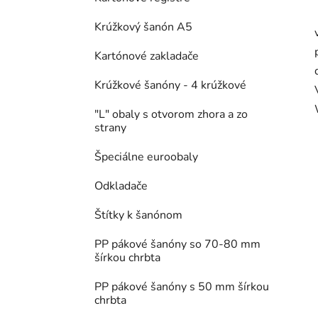
Krúžkový šanón A5
Kartónové zakladače
Krúžkové šanóny - 4 krúžkové
"L" obaly s otvorom zhora a zo
strany
Špeciálne euroobaly
Odkladače
Štítky k šanónom
PP pákové šanóny so 70-80 mm
šírkou chrbta
PP pákové šanóny s 50 mm šírkou
chrbta