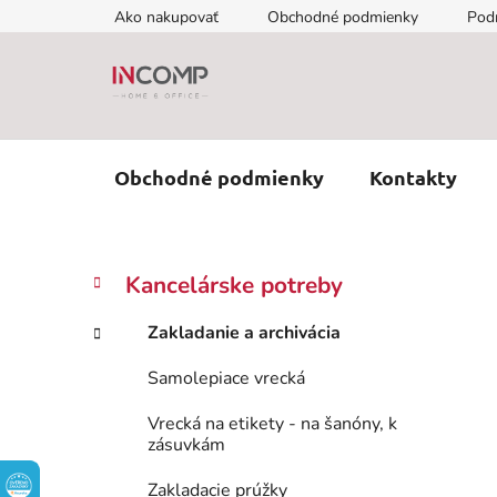
Prejsť
Ako nakupovať
Obchodné podmienky
Pod
na
obsah
Obchodné podmienky
Kontakty
B
K
Preskočiť
Kancelárske potreby
a
kategórie
o
t
č
Zakladanie a archivácia
e
n
g
Samolepiace vrecká
ý
ó
p
r
Vrecká na etikety - na šanóny, k
i
a
zásuvkám
e
n
Zakladacie prúžky