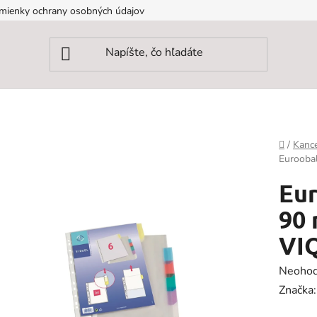
mienky ochrany osobných údajov
Domov
/
Kance
Euroobal
Eur
90 
VI
Prieme
Neohod
hodnot
Značka
produk