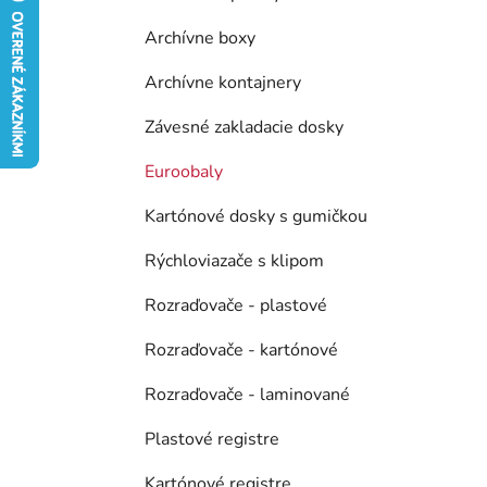
e
l
Archívne boxy
Archívne kontajnery
Závesné zakladacie dosky
Euroobaly
Kartónové dosky s gumičkou
Rýchloviazače s klipom
Rozraďovače - plastové
Rozraďovače - kartónové
Rozraďovače - laminované
Plastové registre
Kartónové registre