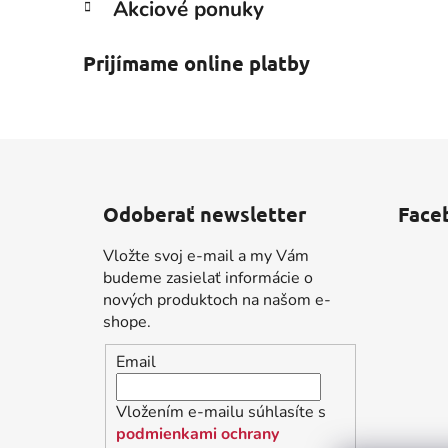
Akciové ponuky
Prijímame online platby
Z
á
Odoberať newsletter
Face
p
ä
Vložte svoj e-mail a my Vám
t
budeme zasielať informácie o
i
nových produktoch na našom e-
shope.
e
Email
Vložením e-mailu súhlasíte s
podmienkami ochrany