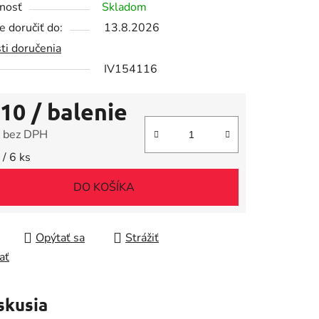
nosť
Skladom
 doručiť do:
13.8.2026
ti doručenia
IV154116
iek.
,10
/ balenie
 bez DPH
tková cena:
/ 6 ks
DO KOŠÍKA
Opýtať sa
Strážiť
ať
skusia