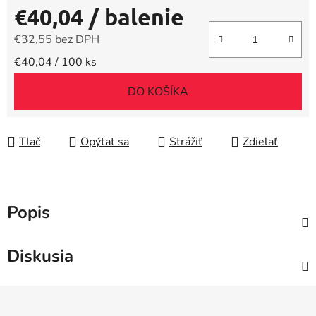
€40,04
/ balenie
€32,55 bez DPH
Jednotková cena:
€40,04 / 100 ks
DO KOŠÍKA
Tlač
Opýtať sa
Strážiť
Zdieľať
Popis
Diskusia
Z
á