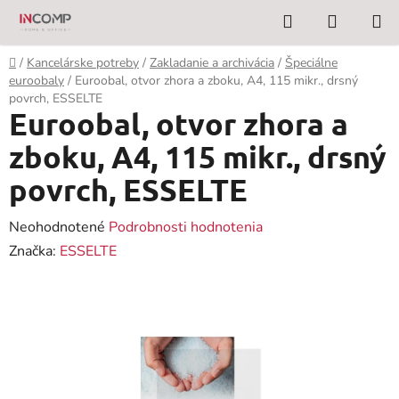
Prejsť
Hľadať
NÁKUP
na
KOŠÍK
obsah
Domov
/
Kancelárske potreby
/
Zakladanie a archivácia
/
Špeciálne
euroobaly
/
Euroobal, otvor zhora a zboku, A4, 115 mikr., drsný
povrch, ESSELTE
Euroobal, otvor zhora a
zboku, A4, 115 mikr., drsný
povrch, ESSELTE
Priemerné
Neohodnotené
Podrobnosti hodnotenia
hodnotenie
Značka:
ESSELTE
produktu
je
0,0
z
5
hviezdičiek.