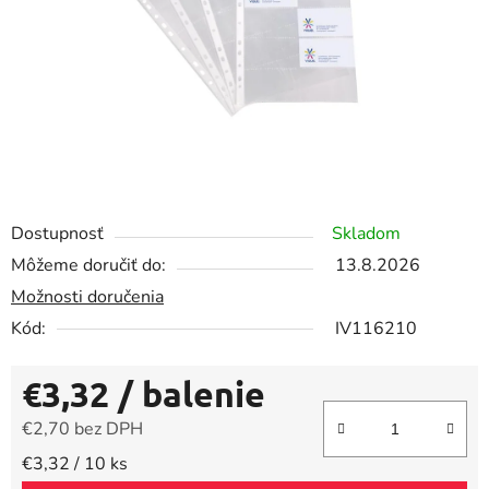
Dostupnosť
Skladom
Môžeme doručiť do:
13.8.2026
Možnosti doručenia
Kód:
IV116210
€3,32
/ balenie
€2,70 bez DPH
Jednotková cena:
€3,32 / 10 ks