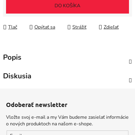
DO KOŠÍKA
Tlač
Opýtať sa
Strážiť
Zdieľať
Popis
Diskusia
Z
á
Odoberať newsletter
p
ä
Vložte svoj e-mail a my Vám budeme zasielať informácie
t
o nových produktoch na našom e-shope.
i