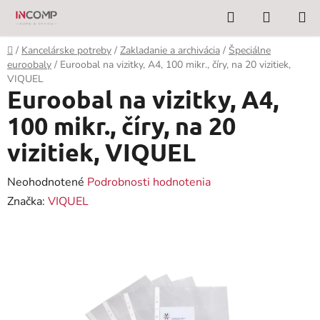
Prejsť
Hľadať
NÁKUP
na
KOŠÍK
obsah
Domov
/
Kancelárske potreby
/
Zakladanie a archivácia
/
Špeciálne
euroobaly
/
Euroobal na vizitky, A4, 100 mikr., číry, na 20 vizitiek,
VIQUEL
Euroobal na vizitky, A4,
100 mikr., číry, na 20
vizitiek, VIQUEL
Priemerné
Neohodnotené
Podrobnosti hodnotenia
hodnotenie
Značka:
VIQUEL
produktu
je
0,0
z
5
hviezdičiek.