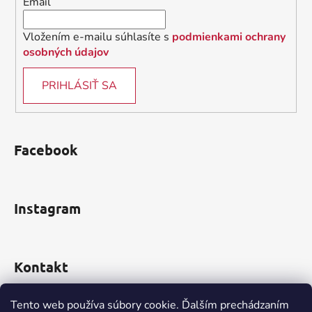
Email
e
Vložením e-mailu súhlasíte s
podmienkami ochrany
osobných údajov
PRIHLÁSIŤ SA
Facebook
Instagram
Kontakt
obchod
@
incomp.sk
Tento web používa súbory cookie. Ďalším prechádzaním