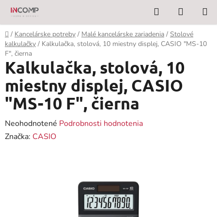
Prejsť
Hľadať
NÁKUP
na
KOŠÍK
obsah
Domov
/
Kancelárske potreby
/
Malé kancelárske zariadenia
/
Stolové
kalkulačky
/
Kalkulačka, stolová, 10 miestny displej, CASIO "MS-10
F", čierna
Kalkulačka, stolová, 10
miestny displej, CASIO
"MS-10 F", čierna
Priemerné
Neohodnotené
Podrobnosti hodnotenia
hodnotenie
Značka:
CASIO
produktu
je
0,0
z
5
hviezdičiek.