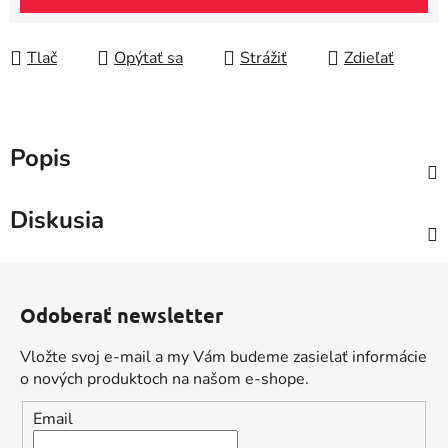
Tlač
Opýtať sa
Strážiť
Zdieľať
Popis
Diskusia
Z
á
Odoberať newsletter
p
ä
Vložte svoj e-mail a my Vám budeme zasielať informácie
t
o nových produktoch na našom e-shope.
i
Email
e