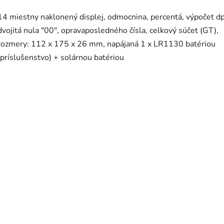
14 miestny naklonený displej, odmocnina, percentá, výpočet d
dvojitá nula "00", opravaposledného čísla, celkový súčet (GT),
rozmery: 112 x 175 x 26 mm, napájaná 1 x LR1130 batériou
(príslušenstvo) + solárnou batériou