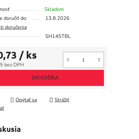
tu
nosť
Skladom
 doručiť do:
13.8.2026
ti doručenia
SH145TBL
iek.
0,73
/ ks
5 bez DPH
tková cena:
DO KOŠÍKA
Opýtať sa
Strážiť
ať
skusia