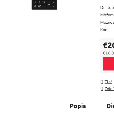
produk
Dostup
je
Môžeme
0,0
Možnos
z
5
Kód:
hviezdič
€2
€16,8
Jedno
Tlač
Zdieľ
Popis
Di