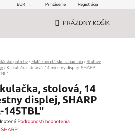
EUR
Prihlásenie
Registrácia
PRÁZDNY KOŠÍK
NÁKUPNÝ
KOŠÍK
lárske potreby
/
Malé kancelárske zariadenia
/
Stolové
ky
/
Kalkulačka, stolová, 14 miestny displej, SHARP
TBL"
kulačka, stolová, 14
stny displej, SHARP
L-145TBL"
rné
notené
Podrobnosti hodnotenia
enie
:
SHARP