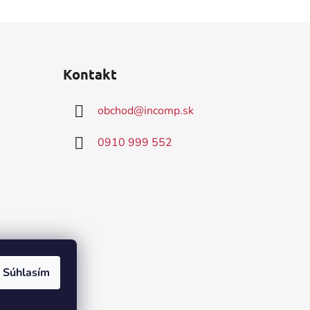
Kontakt
obchod
@
incomp.sk
0910 999 552
Súhlasím