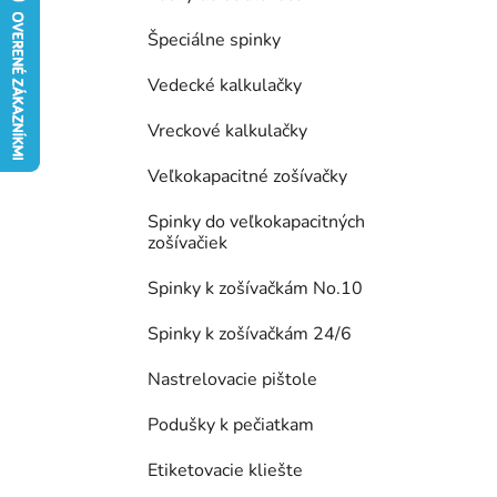
e
Špeciálne spinky
l
Vedecké kalkulačky
Vreckové kalkulačky
Veľkokapacitné zošívačky
Spinky do veľkokapacitných
zošívačiek
Spinky k zošívačkám No.10
Spinky k zošívačkám 24/6
Nastrelovacie pištole
Podušky k pečiatkam
Etiketovacie kliešte