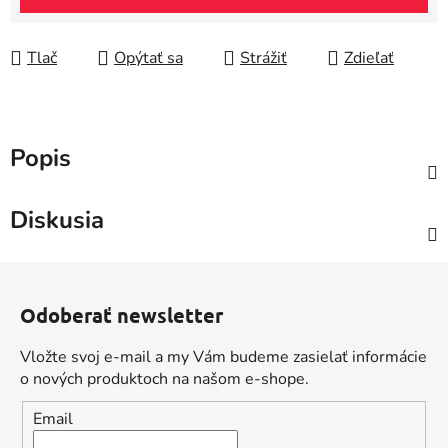
Tlač
Opýtať sa
Strážiť
Zdieľať
Popis
Diskusia
Z
á
Odoberať newsletter
p
ä
Vložte svoj e-mail a my Vám budeme zasielať informácie
t
o nových produktoch na našom e-shope.
i
Email
e