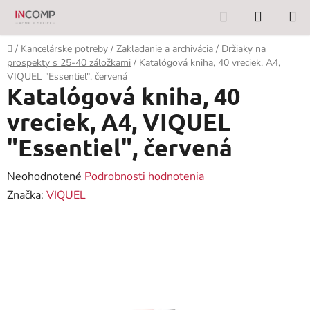
Prejsť
Hľadať
NÁKUP
na
KOŠÍK
obsah
Domov
/
Kancelárske potreby
/
Zakladanie a archivácia
/
Držiaky na
prospekty s 25-40 záložkami
/
Katalógová kniha, 40 vreciek, A4,
VIQUEL "Essentiel", červená
Katalógová kniha, 40
vreciek, A4, VIQUEL
"Essentiel", červená
Priemerné
Neohodnotené
Podrobnosti hodnotenia
hodnotenie
Značka:
VIQUEL
produktu
je
0,0
z
5
hviezdičiek.