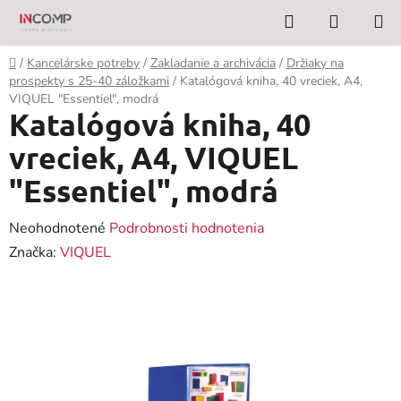
Prejsť
Hľadať
NÁKUP
na
KOŠÍK
obsah
Domov
/
Kancelárske potreby
/
Zakladanie a archivácia
/
Držiaky na
prospekty s 25-40 záložkami
/
Katalógová kniha, 40 vreciek, A4,
VIQUEL "Essentiel", modrá
Katalógová kniha, 40
vreciek, A4, VIQUEL
"Essentiel", modrá
Priemerné
Neohodnotené
Podrobnosti hodnotenia
hodnotenie
Značka:
VIQUEL
produktu
je
0,0
z
5
hviezdičiek.