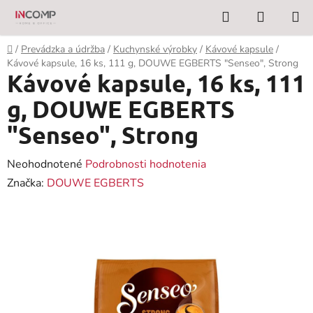
Prejsť
Hľadať
NÁKUP
na
KOŠÍK
obsah
Domov
/
Prevádzka a údržba
/
Kuchynské výrobky
/
Kávové kapsule
/
Kávové kapsule, 16 ks, 111 g, DOUWE EGBERTS "Senseo", Strong
Kávové kapsule, 16 ks, 111
g, DOUWE EGBERTS
"Senseo", Strong
Priemerné
Neohodnotené
Podrobnosti hodnotenia
hodnotenie
Značka:
DOUWE EGBERTS
produktu
je
0,0
z
5
hviezdičiek.