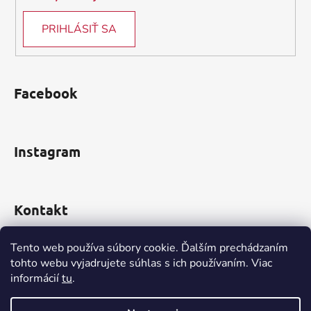
PRIHLÁSIŤ SA
Facebook
Instagram
Kontakt
obchod
@
incomp.sk
Tento web používa súbory cookie. Ďalším prechádzaním
tohto webu vyjadrujete súhlas s ich používaním. Viac
0910 999 552
informácií
tu
.