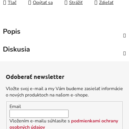
Tlač
Opýtať sa
Strážiť
Zdieľať
Popis
Diskusia
Z
á
Odoberať newsletter
p
ä
Vložte svoj e-mail a my Vám budeme zasielať informácie
t
o nových produktoch na našom e-shope.
i
Email
e
Vložením e-mailu súhlasíte s
podmienkami ochrany
osobných údajov