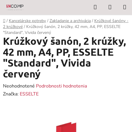
Prejsť
Hľadať
NÁKUP
na
KOŠÍK
obsah
Domov
/
Kancelárske potreby
/
Zakladanie a archivácia
/
Krúžkové šanóny -
2 krúžkové
/
Krúžkový šanón, 2 krúžky, 42 mm, A4, PP, ESSELTE
"Standard", Vivida červený
Krúžkový šanón, 2 krúžky,
42 mm, A4, PP, ESSELTE
"Standard", Vivida
červený
Priemerné
Neohodnotené
Podrobnosti hodnotenia
hodnotenie
Značka:
ESSELTE
produktu
je
0,0
z