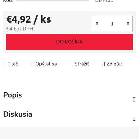
Kód:
E14451
€4,92
/ ks
€4 bez DPH
Jednotková cena:
DO KOŠÍKA
Tlač
Opýtať sa
Strážiť
Zdieľať
Popis
Diskusia
Z
á