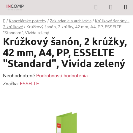
Prejsť
Hľadať
NÁKUP
na
KOŠÍK
obsah
Domov
/
Kancelárske potreby
/
Zakladanie a archivácia
/
Krúžkové šanóny -
2 krúžkové
/
Krúžkový šanón, 2 krúžky, 42 mm, A4, PP, ESSELTE
"Standard", Vivida zelený
Krúžkový šanón, 2 krúžky,
42 mm, A4, PP, ESSELTE
"Standard", Vivida zelený
Priemerné
Neohodnotené
Podrobnosti hodnotenia
hodnotenie
Značka:
ESSELTE
produktu
je
0,0
z
5
hviezdičiek.