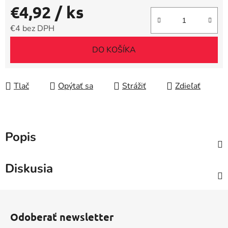
€4,92
/ ks
€4 bez DPH
Jednotková cena:
DO KOŠÍKA
Tlač
Opýtať sa
Strážiť
Zdieľať
Popis
Diskusia
Z
á
Odoberať newsletter
p