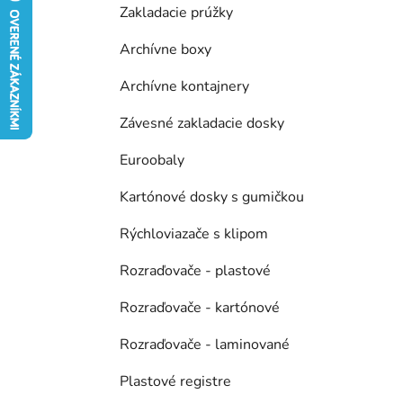
Zakladacie prúžky
e
l
Archívne boxy
Archívne kontajnery
Závesné zakladacie dosky
Euroobaly
Kartónové dosky s gumičkou
Rýchloviazače s klipom
Rozraďovače - plastové
Rozraďovače - kartónové
Rozraďovače - laminované
Plastové registre