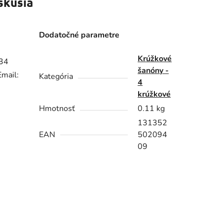
skusia
Dodatočné parametre
Krúžkové
 34
šanóny -
mail:
Kategória
4
krúžkové
Hmotnosť
0.11 kg
131352
EAN
502094
09