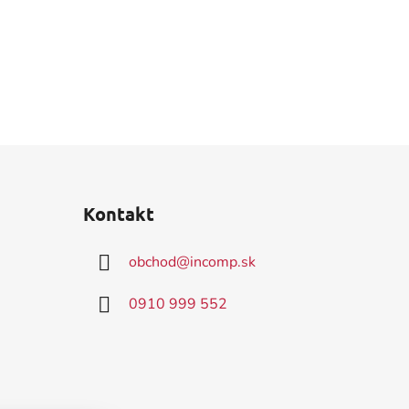
Kontakt
obchod
@
incomp.sk
0910 999 552