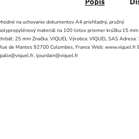
Popis
Di
vhodné na uchovanie dokumentov A4 priehľadný, pružný
polypropylénový materiál na 100 listov priemer krúžku:15 mm
chrbát: 25 mm Značka: VIQUEL Výrobca: VIQUEL SAS Adresa:
Rue de Mantes 92700 Colombes, France Web: www.viquel.fr E
lpalix@viquel.fr, ijourdain@viquel.fr