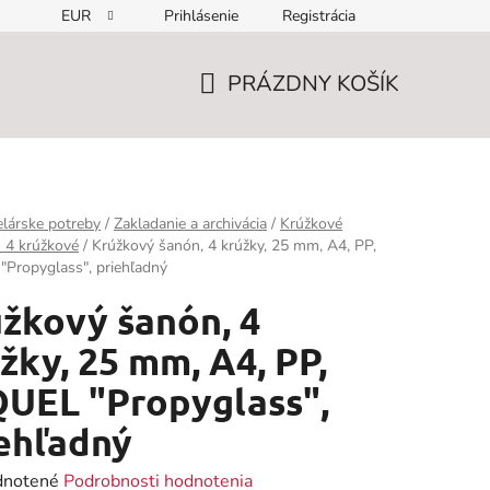
EUR
Prihlásenie
Registrácia
PRÁZDNY KOŠÍK
NÁKUPNÝ
KOŠÍK
lárske potreby
/
Zakladanie a archivácia
/
Krúžkové
 4 krúžkové
/
Krúžkový šanón, 4 krúžky, 25 mm, A4, PP,
Propyglass", priehľadný
žkový šanón, 4
žky, 25 mm, A4, PP,
UEL "Propyglass",
ehľadný
rné
notené
Podrobnosti hodnotenia