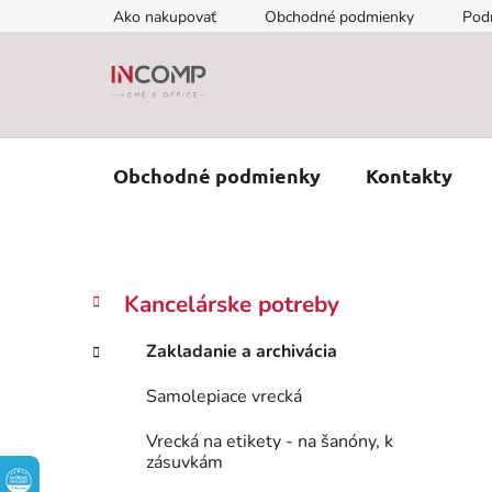
Prejsť
Ako nakupovať
Obchodné podmienky
Pod
na
obsah
Obchodné podmienky
Kontakty
B
K
Preskočiť
Kancelárske potreby
a
kategórie
o
t
č
Zakladanie a archivácia
e
n
g
Samolepiace vrecká
ý
ó
p
r
Vrecká na etikety - na šanóny, k
i
a
zásuvkám
e
n