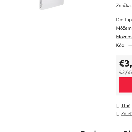
hodnot
Značka
produk
Dostup
je
Môžeme
0,0
Možnos
z
5
Kód:
hviezdič
€3
€2,65
Jedno
Tlač
Zdieľ