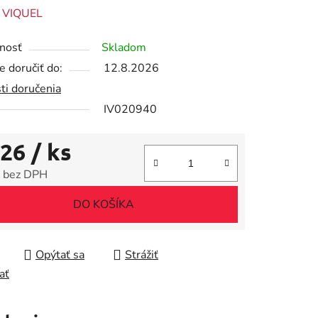
enie
:
VIQUEL
tu
nosť
Skladom
 doručiť do:
12.8.2026
ti doručenia
IV020940
iek.
,26
/ ks
 bez DPH
tková cena:
DO KOŠÍKA
Opýtať sa
Strážiť
ať