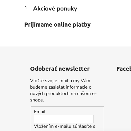
Akciové ponuky
Prijímame online platby
Z
á
Odoberať newsletter
Face
p
ä
Vložte svoj e-mail a my Vám
t
budeme zasielať informácie o
i
nových produktoch na našom e-
shope.
e
Email
Vložením e-mailu súhlasíte s