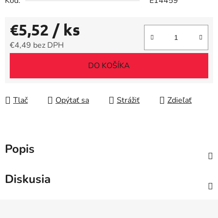
Kód:
E14459
€5,52
/ ks
€4,49 bez DPH
Jednotková cena:
DO KOŠÍKA
Tlač
Opýtať sa
Strážiť
Zdieľať
Popis
Diskusia
Z
á