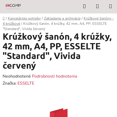
Prejsť
Hľadať
NÁKUP
na
KOŠÍK
obsah
Domov
/
Kancelárske potreby
/
Zakladanie a archivácia
/
Krúžkové šanóny -
4 krúžkové
/
Krúžkový šanón, 4 krúžky, 42 mm, A4, PP, ESSELTE
"Standard", Vivida červený
Krúžkový šanón, 4 krúžky,
42 mm, A4, PP, ESSELTE
"Standard", Vivida
červený
Priemerné
Neohodnotené
Podrobnosti hodnotenia
hodnotenie
Značka:
ESSELTE
produktu
je
0,0
z