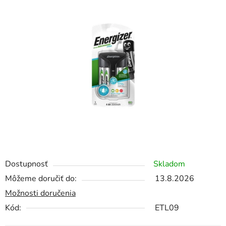
0,0
z
5
hviezdičiek.
Dostupnosť
Skladom
Môžeme doručiť do:
13.8.2026
Možnosti doručenia
Kód:
ETL09