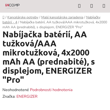
Prejsť
Hľadať
NÁKUP
na
KOŠÍK
obsah
Domov
/
Kancelárske potreby
/
Malé kancelárske zariadenia
/
Nabíjačky
batérií - 4
/
Nabíjačka batérií, AA tužková/AAA mikrotužková, 4x2000
mAh AA (prednabité), s displejom, ENERGIZER "Pro"
Nabíjačka batérií, AA
tužková/AAA
mikrotužková, 4x2000
mAh AA (prednabité), s
displejom, ENERGIZER
"Pro"
Priemerné
Neohodnotené
Podrobnosti hodnotenia
hodnotenie
Značka:
ENERGIZER
produktu
je