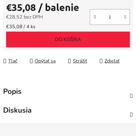
€35,08
/ balenie
€28,52 bez DPH
Jednotková cena:
€35,08 / 4 ks
DO KOŠÍKA
Tlač
Opýtať sa
Strážiť
Zdieľať
Popis
Diskusia
Z
á