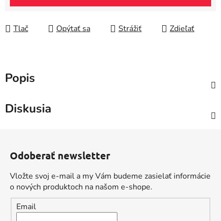
Tlač
Opýtať sa
Strážiť
Zdieľať
Popis
Diskusia
Z
á
Odoberať newsletter
p
ä
Vložte svoj e-mail a my Vám budeme zasielať informácie
t
o nových produktoch na našom e-shope.
i
Email
e