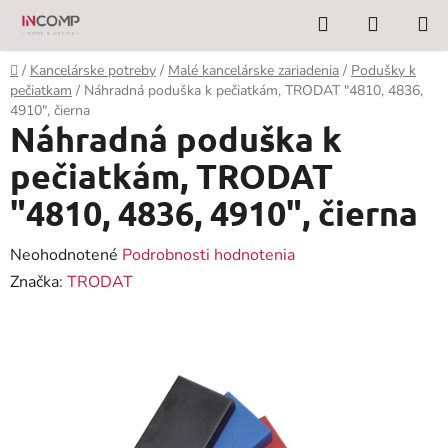
Prejsť
Hľadať
NÁKUP
na
KOŠÍK
obsah
Domov
/
Kancelárske potreby
/
Malé kancelárske zariadenia
/
Podušky k
pečiatkam
/
Náhradná poduška k pečiatkám, TRODAT "4810, 4836,
4910", čierna
Náhradná poduška k
pečiatkám, TRODAT
"4810, 4836, 4910", čierna
Priemerné
Neohodnotené
Podrobnosti hodnotenia
hodnotenie
Značka:
TRODAT
produktu
je
0,0
z
5
hviezdičiek.