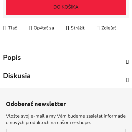
Jednotková cena:
DO KOŠÍKA
Tlač
Opýtať sa
Strážiť
Zdieľať
Popis
Diskusia
Z
á
Odoberať newsletter
p
ä
Vložte svoj e-mail a my Vám budeme zasielať informácie
t
o nových produktoch na našom e-shope.
i