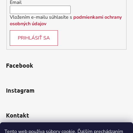
Email
e
Vložením e-mailu súhlasíte s
podmienkami ochrany
osobných údajov
PRIHLÁSIŤ SA
Facebook
Instagram
Kontakt
obchod
@
incomp.sk
Tento web používa súbory cookie. Ďalším prechádzaním