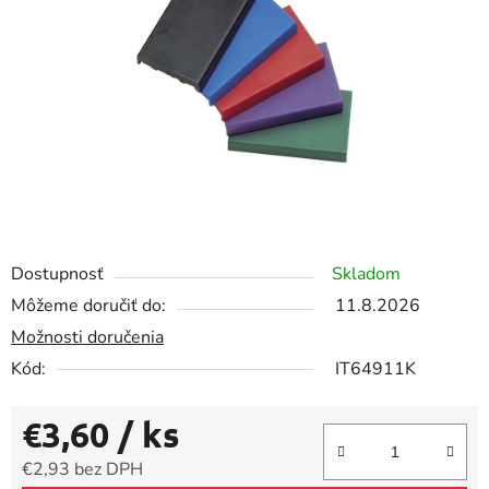
5
hviezdičiek.
Dostupnosť
Skladom
Môžeme doručiť do:
11.8.2026
Možnosti doručenia
Kód:
IT64911K
€3,60
/ ks
€2,93 bez DPH