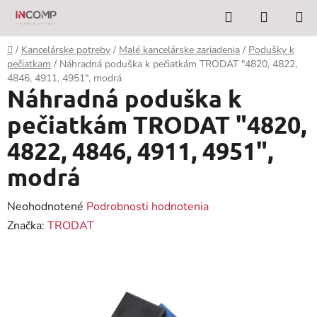
Prejsť
Hľadať
NÁKUP
na
KOŠÍK
obsah
Domov
/
Kancelárske potreby
/
Malé kancelárske zariadenia
/
Podušky k
pečiatkam
/
Náhradná poduška k pečiatkám TRODAT "4820, 4822,
4846, 4911, 4951", modrá
Náhradná poduška k
pečiatkám TRODAT "4820,
4822, 4846, 4911, 4951",
modrá
Priemerné
Neohodnotené
Podrobnosti hodnotenia
hodnotenie
Značka:
TRODAT
produktu
je
0,0
z