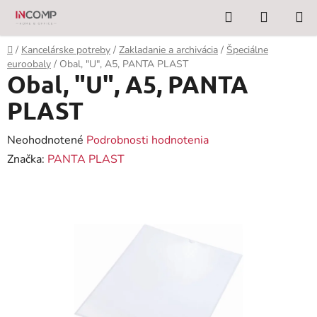
Prejsť
Hľadať
NÁKUP
na
KOŠÍK
obsah
Domov
/
Kancelárske potreby
/
Zakladanie a archivácia
/
Špeciálne
euroobaly
/
Obal, "U", A5, PANTA PLAST
Obal, "U", A5, PANTA
PLAST
Priemerné
Neohodnotené
Podrobnosti hodnotenia
hodnotenie
Značka:
PANTA PLAST
produktu
je
0,0
z
5
hviezdičiek.