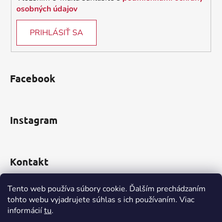
osobných údajov
PRIHLÁSIŤ SA
Facebook
Instagram
Kontakt
obchod
@
incomp.sk
Tento web používa súbory cookie. Ďalším prechádzaním
tohto webu vyjadrujete súhlas s ich používaním. Viac
0910 999 552
informácií
tu
.