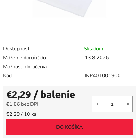
Dostupnosť
Skladom
Môžeme doručiť do:
13.8.2026
Možnosti doručenia
Kód:
INP401001900
€2,29
/ balenie
€1,86 bez DPH
Jednotková cena:
€2,29 / 10 ks
DO KOŠÍKA