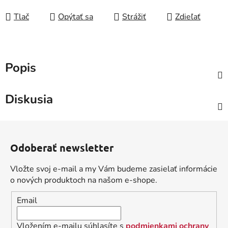
Tlač
Opýtať sa
Strážiť
Zdieľať
Popis
Diskusia
Z
á
Odoberať newsletter
p
ä
Vložte svoj e-mail a my Vám budeme zasielať informácie
t
o nových produktoch na našom e-shope.
i
Email
e
Vložením e-mailu súhlasíte s
podmienkami ochrany