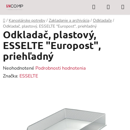
Prejsť
Hľadať
NÁKUP
na
KOŠÍK
obsah
Domov
/
Kancelárske potreby
/
Zakladanie a archivácia
/
Odkladače
/
Odkladač, plastový, ESSELTE "Europost", priehľadný
Odkladač, plastový,
ESSELTE "Europost",
priehľadný
Priemerné
Neohodnotené
Podrobnosti hodnotenia
hodnotenie
Značka:
ESSELTE
produktu
je
0,0
z
5
hviezdičiek.