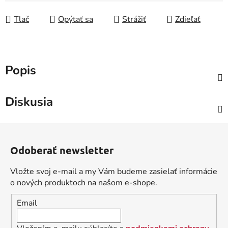
Tlač
Opýtať sa
Strážiť
Zdieľať
Popis
Diskusia
Z
á
Odoberať newsletter
p
ä
Vložte svoj e-mail a my Vám budeme zasielať informácie
t
o nových produktoch na našom e-shope.
i
Email
e