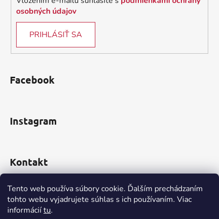
Vložením e-mailu súhlasíte s
podmienkami ochrany
osobných údajov
PRIHLÁSIŤ SA
Facebook
Instagram
Kontakt
obchod
@
incomp.sk
Tento web používa súbory cookie. Ďalším prechádzaním
tohto webu vyjadrujete súhlas s ich používaním. Viac
0910 999 552
informácií
tu
.