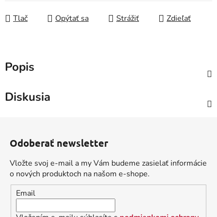
Tlač
Opýtať sa
Strážiť
Zdieľať
Popis
Diskusia
Z
á
Odoberať newsletter
p
ä
Vložte svoj e-mail a my Vám budeme zasielať informácie
t
o nových produktoch na našom e-shope.
i
Email
e