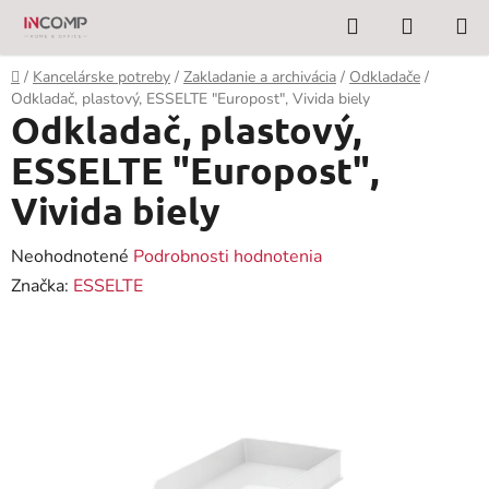
Prejsť
Hľadať
NÁKUP
na
KOŠÍK
obsah
Domov
/
Kancelárske potreby
/
Zakladanie a archivácia
/
Odkladače
/
Odkladač, plastový, ESSELTE "Europost", Vivida biely
Odkladač, plastový,
ESSELTE "Europost",
Vivida biely
Priemerné
Neohodnotené
Podrobnosti hodnotenia
hodnotenie
Značka:
ESSELTE
produktu
je
0,0
z
5
hviezdičiek.