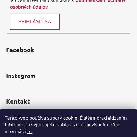
Vložením e-mailu súhlasíte s
podmienkami ochrany
osobných údajov
PRIHLÁSIŤ SA
Facebook
Instagram
Kontakt
obchod
@
incomp.sk
Tento web používa súbory cookie. Ďalším prechádzaním
tohto webu vyjadrujete súhlas s ich používaním. Viac
0910 999 552
informácií
tu
.