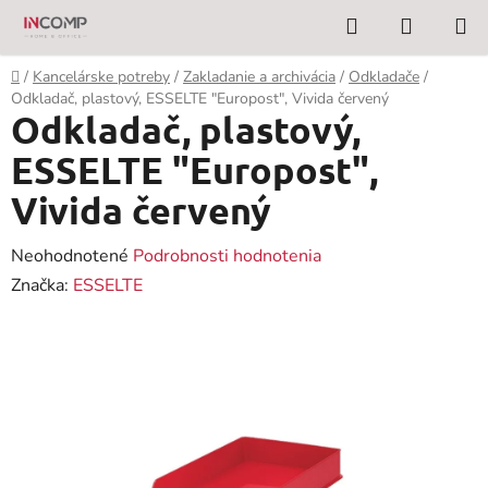
Prejsť
Hľadať
NÁKUP
na
KOŠÍK
obsah
Domov
/
Kancelárske potreby
/
Zakladanie a archivácia
/
Odkladače
/
Odkladač, plastový, ESSELTE "Europost", Vivida červený
Odkladač, plastový,
ESSELTE "Europost",
Vivida červený
Priemerné
Neohodnotené
Podrobnosti hodnotenia
hodnotenie
Značka:
ESSELTE
produktu
je
0,0
z
5
hviezdičiek.