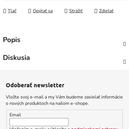
Tlač
Opýtať sa
Strážiť
Zdieľať
Popis
Diskusia
Z
á
Odoberať newsletter
p
ä
Vložte svoj e-mail a my Vám budeme zasielať informácie
t
o nových produktoch na našom e-shope.
i
Email
e