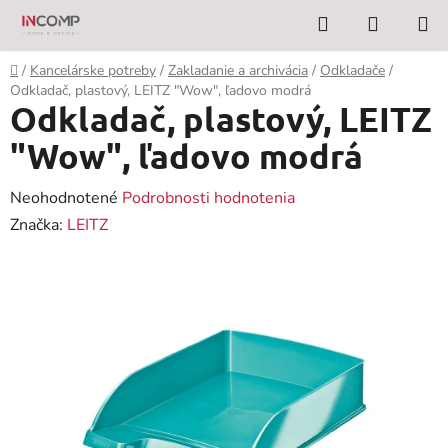
Prejsť
Hľadať
NÁKUP
na
KOŠÍK
obsah
Domov
/
Kancelárske potreby
/
Zakladanie a archivácia
/
Odkladače
/
Odkladač, plastový, LEITZ "Wow", ľadovo modrá
Odkladač, plastový, LEITZ
"Wow", ľadovo modrá
Priemerné
Neohodnotené
Podrobnosti hodnotenia
hodnotenie
Značka:
LEITZ
produktu
je
0,0
z
5
hviezdičiek.