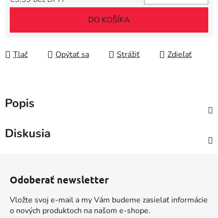
Jednotková cena:
DO KOŠÍKA
Tlač
Opýtať sa
Strážiť
Zdieľať
Popis
Diskusia
Z
á
Odoberať newsletter
p
ä
Vložte svoj e-mail a my Vám budeme zasielať informácie
t
o nových produktoch na našom e-shope.