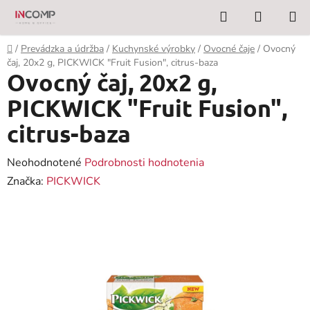
Prejsť
Hľadať
NÁKUP
na
KOŠÍK
obsah
Domov
/
Prevádzka a údržba
/
Kuchynské výrobky
/
Ovocné čaje
/
Ovocný
čaj, 20x2 g, PICKWICK "Fruit Fusion", citrus-baza
Ovocný čaj, 20x2 g,
PICKWICK "Fruit Fusion",
citrus-baza
Priemerné
Neohodnotené
Podrobnosti hodnotenia
hodnotenie
Značka:
PICKWICK
produktu
je
0,0
z
5
hviezdičiek.