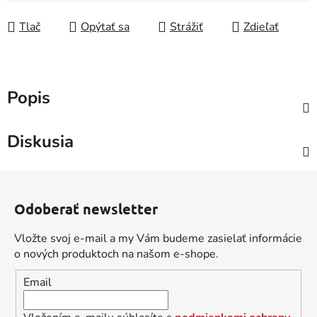
Tlač
Opýtať sa
Strážiť
Zdieľať
Popis
Diskusia
Z
á
Odoberať newsletter
p
ä
Vložte svoj e-mail a my Vám budeme zasielať informácie
t
o nových produktoch na našom e-shope.
i
Email
e