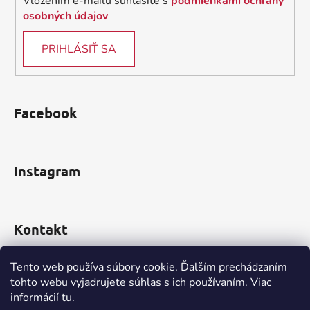
Vložením e-mailu súhlasíte s
podmienkami ochrany
osobných údajov
PRIHLÁSIŤ SA
Facebook
Instagram
Kontakt
obchod
@
incomp.sk
Tento web používa súbory cookie. Ďalším prechádzaním
tohto webu vyjadrujete súhlas s ich používaním. Viac
0910 999 552
informácií
tu
.