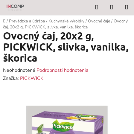
Prejsť
Hľadať
NÁKUP
na
KOŠÍK
obsah
Domov
/
Prevádzka a údržba
/
Kuchynské výrobky
/
Ovocné čaje
/
Ovocný
čaj, 20x2 g, PICKWICK, slivka, vanilka, škorica
Ovocný čaj, 20x2 g,
PICKWICK, slivka, vanilka,
škorica
Priemerné
Neohodnotené
Podrobnosti hodnotenia
hodnotenie
Značka:
PICKWICK
produktu
je
0,0
z
5
hviezdičiek.