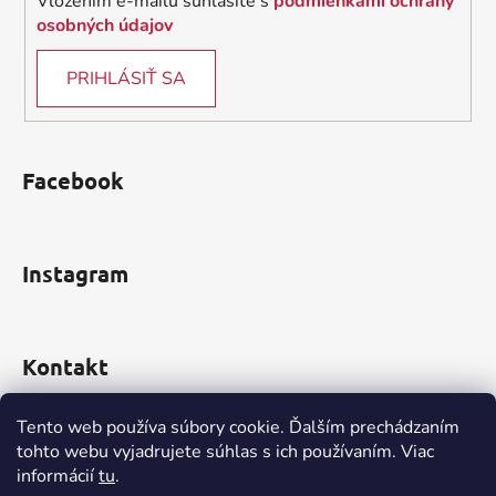
Vložením e-mailu súhlasíte s
podmienkami ochrany
osobných údajov
PRIHLÁSIŤ SA
Facebook
Instagram
Kontakt
obchod
@
incomp.sk
Tento web používa súbory cookie. Ďalším prechádzaním
tohto webu vyjadrujete súhlas s ich používaním. Viac
0910 999 552
informácií
tu
.