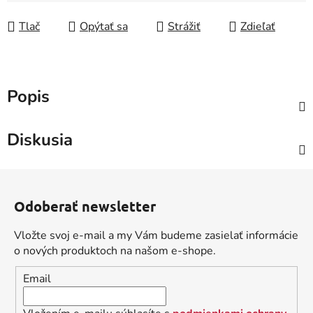
Tlač
Opýtať sa
Strážiť
Zdieľať
Popis
Diskusia
Z
á
Odoberať newsletter
p
ä
Vložte svoj e-mail a my Vám budeme zasielať informácie
t
o nových produktoch na našom e-shope.
i
Email
e