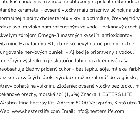
Táto kaša bude vašim zaručene obľúbeným, pokiaľ máte radi ch
slaného karamelu. - ovsené vločky majú priaznivý účinok na ud
normálnej hladiny cholesterolu v krvi a optimálnej črevnej flóry
vďaka svojim vlákninám rozpustným vo vode - pekanový orech 
skvelým zdrojom Omega-3 mastných kyselín, antioxidantov
vitamínu E a vitamínu B1, ktoré sú nevyhnutné pre normálne
fungovanie nervových buniek. - Aj keď je pripravený s vodou,
konečným výsledkom je skutočne lahodná a krémová kaša -
neobsahuje žiadny pridaný cukor - bez lepku, sóje, mlieka, farbí
bez konzervačných látok -výrobok možno zahrnúť do vegánskej
stravy bohaté na vlákninu Zloženie: ovsené vločky bez lepku, m
pekanové orechy, morská soľ (1,6%) Značka: HESTERS LIFE
Výrobca: Fine Factroy Kft. Adresa: 8200 Veszprém, Kistó utca 
Web: www.hesterslife.com Email: info@hesterslife.com