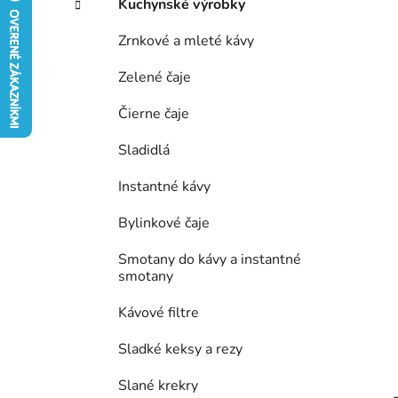
Kuchynské výrobky
e
Zrnkové a mleté kávy
l
Zelené čaje
Čierne čaje
Sladidlá
Instantné kávy
Bylinkové čaje
Smotany do kávy a instantné
smotany
Kávové filtre
Sladké keksy a rezy
Slané krekry