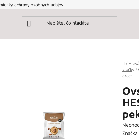
mienky ochrany osobných údajov
Domov
/
Prevá
vločky
/
orech
Ovs
HES
pe
Prieme
Neohod
hodnot
Značka