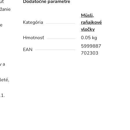
uť
Dodatočné parametre
ržanie
Müsli,
Kategória
raňajkové
je
vločky
Hmotnosť
0.05 kg
5999887
EAN
702303
v a
leté,
11.