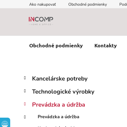
Prejsť
Ako nakupovať
Obchodné podmienky
Pod
na
obsah
Obchodné podmienky
Kontakty
B
K
Preskočiť
Kancelárske potreby
a
kategórie
o
t
č
Technologické výrobky
e
n
g
ý
Prevádzka a údržba
ó
p
r
Prevádzka a údržba
i
a
e
n