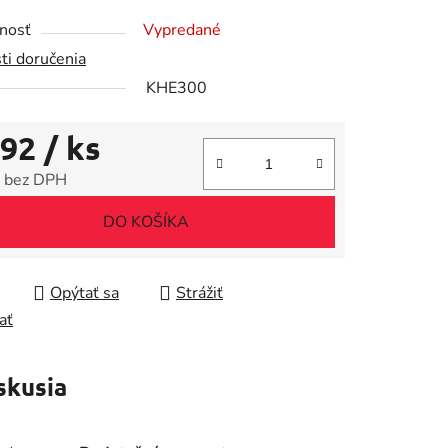
tu
nosť
Vypredané
ti doručenia
KHE300
,92
/ ks
iek.
 bez DPH
tková cena:
DO KOŠÍKA
Opýtať sa
Strážiť
ať
skusia