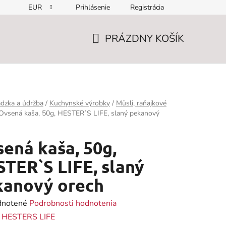
EUR
Prihlásenie
Registrácia
PRÁZDNY KOŠÍK
NÁKUPNÝ
KOŠÍK
dzka a údržba
/
Kuchynské výrobky
/
Müsli, raňajkové
Ovsená kaša, 50g, HESTER`S LIFE, slaný pekanový
ená kaša, 50g,
TER`S LIFE, slaný
kanový orech
rné
notené
Podrobnosti hodnotenia
enie
:
HESTERS LIFE