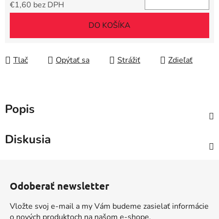
€1,60 bez DPH
Jednotková cena:
DO KOŠÍKA
Tlač
Opýtať sa
Strážiť
Zdieľať
Popis
Diskusia
Z
á
Odoberať newsletter
p
ä
Vložte svoj e-mail a my Vám budeme zasielať informácie
t
o nových produktoch na našom e-shope.