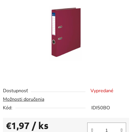
0,0
z
5
hviezdičiek.
Dostupnosť
Vypredané
Možnosti doručenia
Kód:
IDI50BO
€1,97
/ ks