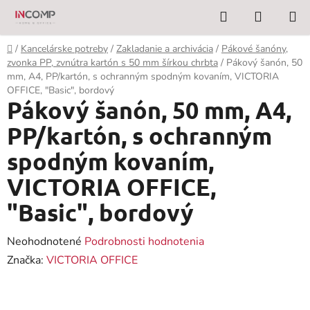
Prejsť
Hľadať
NÁKUP
na
KOŠÍK
obsah
Domov
/
Kancelárske potreby
/
Zakladanie a archivácia
/
Pákové šanóny,
zvonka PP, zvnútra kartón s 50 mm šírkou chrbta
/
Pákový šanón, 50
mm, A4, PP/kartón, s ochranným spodným kovaním, VICTORIA
OFFICE, "Basic", bordový
Pákový šanón, 50 mm, A4,
PP/kartón, s ochranným
spodným kovaním,
VICTORIA OFFICE,
"Basic", bordový
Priemerné
Neohodnotené
Podrobnosti hodnotenia
hodnotenie
Značka:
VICTORIA OFFICE
produktu
je