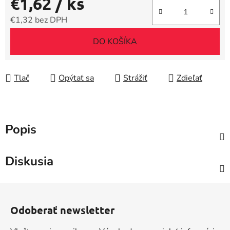
€1,62
/ ks
€1,32 bez DPH
Jednotková cena:
DO KOŠÍKA
Tlač
Opýtať sa
Strážiť
Zdieľať
Popis
Diskusia
Z
á
Odoberať newsletter
p
ä