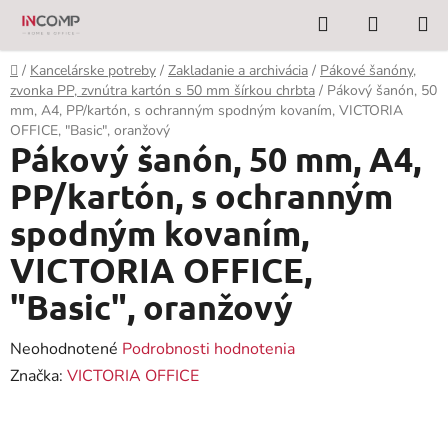
Prejsť
Hľadať
NÁKUP
na
KOŠÍK
obsah
Domov
/
Kancelárske potreby
/
Zakladanie a archivácia
/
Pákové šanóny,
zvonka PP, zvnútra kartón s 50 mm šírkou chrbta
/
Pákový šanón, 50
mm, A4, PP/kartón, s ochranným spodným kovaním, VICTORIA
OFFICE, "Basic", oranžový
Pákový šanón, 50 mm, A4,
PP/kartón, s ochranným
spodným kovaním,
VICTORIA OFFICE,
"Basic", oranžový
Priemerné
Neohodnotené
Podrobnosti hodnotenia
hodnotenie
Značka:
VICTORIA OFFICE
produktu
je