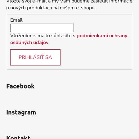
Vložte svoj e-mail a my Vám budeme zasielať informácie
t
o nových produktoch na našom e-shope.
i
Email
e
Vložením e-mailu súhlasíte s
podmienkami ochrany
osobných údajov
PRIHLÁSIŤ SA
Facebook
Instagram
Kontakt