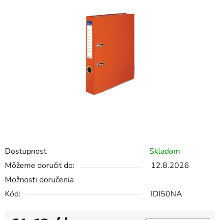
0,0
z
5
hviezdičiek.
Dostupnosť
Skladom
Môžeme doručiť do:
12.8.2026
Možnosti doručenia
Kód:
IDI50NA