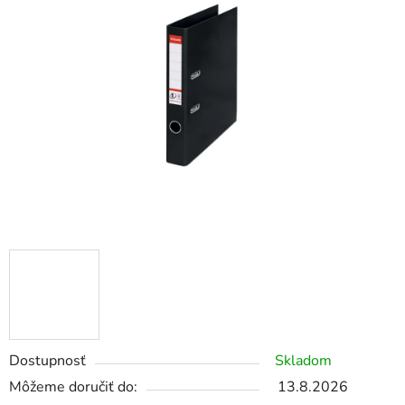
z
5
hviezdičiek.
Dostupnosť
Skladom
Môžeme doručiť do:
13.8.2026