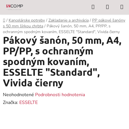
Prejsť
Hľadať
NÁKUP
na
KOŠÍK
obsah
Domov
/
Kancelárske potreby
/
Zakladanie a archivácia
/
PP pákové šanóny
s 50 mm šírkou chrbta
/
Pákový šanón, 50 mm, A4, PP/PP, s
ochranným spodným kovaním, ESSELTE "Standard", Vivida čierny
Pákový šanón, 50 mm, A4,
PP/PP, s ochranným
spodným kovaním,
ESSELTE "Standard",
Vivida čierny
Priemerné
Neohodnotené
Podrobnosti hodnotenia
hodnotenie
Značka:
ESSELTE
produktu
je
0,0