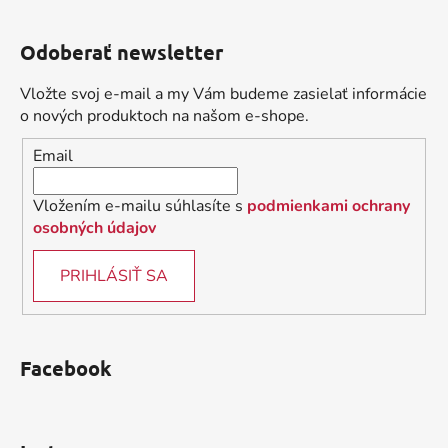
Z
á
Odoberať newsletter
p
ä
Vložte svoj e-mail a my Vám budeme zasielať informácie
t
o nových produktoch na našom e-shope.
i
Email
e
Vložením e-mailu súhlasíte s
podmienkami ochrany
osobných údajov
PRIHLÁSIŤ SA
Facebook