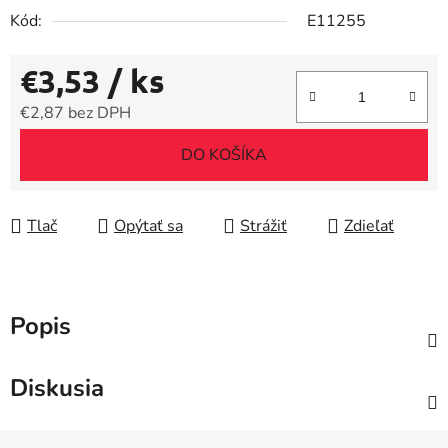
Kód:
E11255
€3,53
/ ks
€2,87 bez DPH
Jednotková cena:
DO KOŠÍKA
Tlač
Opýtať sa
Strážiť
Zdieľať
Popis
Diskusia
Z