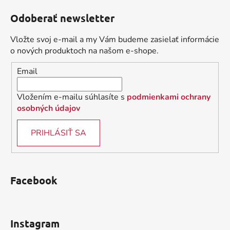
á
Odoberať newsletter
p
ä
Vložte svoj e-mail a my Vám budeme zasielať informácie
t
o nových produktoch na našom e-shope.
i
Email
e
Vložením e-mailu súhlasíte s
podmienkami ochrany
osobných údajov
PRIHLÁSIŤ SA
Facebook
Instagram