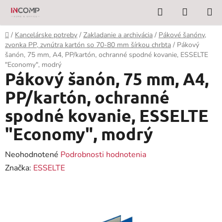
Prejsť
Hľadať
NÁKUP
na
KOŠÍK
obsah
Domov
/
Kancelárske potreby
/
Zakladanie a archivácia
/
Pákové šanóny,
zvonka PP, zvnútra kartón so 70-80 mm šírkou chrbta
/
Pákový
šanón, 75 mm, A4, PP/kartón, ochranné spodné kovanie, ESSELTE
"Economy", modrý
Pákový šanón, 75 mm, A4,
PP/kartón, ochranné
spodné kovanie, ESSELTE
"Economy", modrý
Priemerné
Neohodnotené
Podrobnosti hodnotenia
hodnotenie
Značka:
ESSELTE
produktu
je
0,0
z