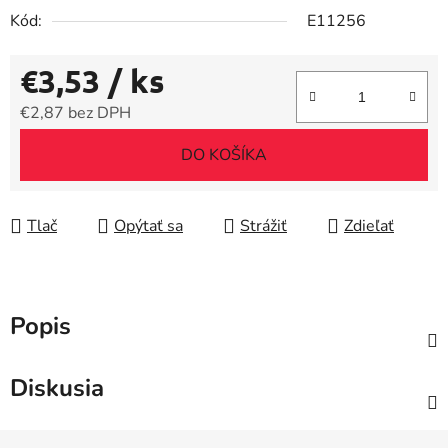
Kód:
E11256
€3,53
/ ks
€2,87 bez DPH
Jednotková cena:
DO KOŠÍKA
Tlač
Opýtať sa
Strážiť
Zdieľať
Popis
Diskusia
Z