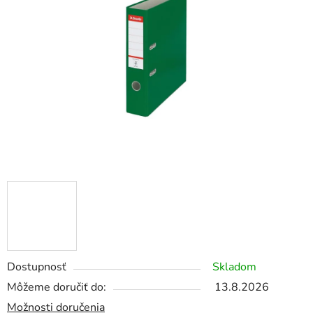
5
hviezdičiek.
Dostupnosť
Skladom
Môžeme doručiť do:
13.8.2026
Možnosti doručenia