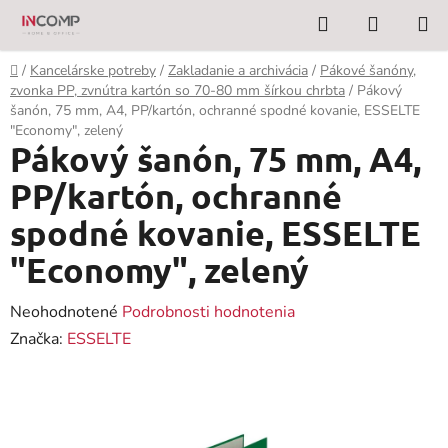
Prejsť
Hľadať
NÁKUP
na
KOŠÍK
obsah
Domov
/
Kancelárske potreby
/
Zakladanie a archivácia
/
Pákové šanóny,
zvonka PP, zvnútra kartón so 70-80 mm šírkou chrbta
/
Pákový
šanón, 75 mm, A4, PP/kartón, ochranné spodné kovanie, ESSELTE
"Economy", zelený
Pákový šanón, 75 mm, A4,
PP/kartón, ochranné
spodné kovanie, ESSELTE
"Economy", zelený
Priemerné
Neohodnotené
Podrobnosti hodnotenia
hodnotenie
Značka:
ESSELTE
produktu
je
0,0
z