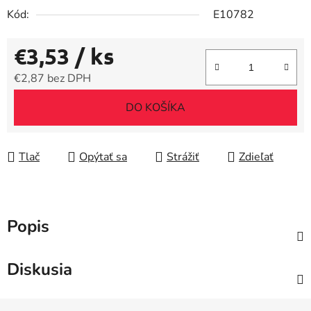
Kód:
E10782
€3,53
/ ks
€2,87 bez DPH
Jednotková cena:
DO KOŠÍKA
Tlač
Opýtať sa
Strážiť
Zdieľať
Popis
Diskusia
Z