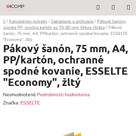
Prejsť
Hľadať
NÁKUP
na
KOŠÍK
obsah
Domov
/
Kancelárske potreby
/
Zakladanie a archivácia
/
Pákové šanóny,
zvonka PP, zvnútra kartón so 70-80 mm šírkou chrbta
/
Pákový
šanón, 75 mm, A4, PP/kartón, ochranné spodné kovanie, ESSELTE
"Economy", žltý
Pákový šanón, 75 mm, A4,
PP/kartón, ochranné
spodné kovanie, ESSELTE
"Economy", žltý
Priemerné
Neohodnotené
Podrobnosti hodnotenia
hodnotenie
Značka:
ESSELTE
produktu
je
0,0
z