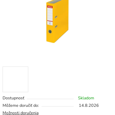
5
hviezdičiek.
Dostupnosť
Skladom
Môžeme doručiť do:
14.8.2026
Možnosti doručenia