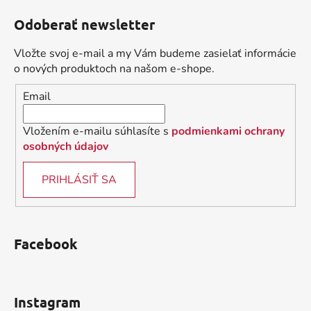
á
Odoberať newsletter
p
ä
Vložte svoj e-mail a my Vám budeme zasielať informácie
t
o nových produktoch na našom e-shope.
i
Email
e
Vložením e-mailu súhlasíte s
podmienkami ochrany
osobných údajov
PRIHLÁSIŤ SA
Facebook
Instagram