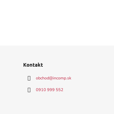
Kontakt
obchod
@
incomp.sk
0910 999 552