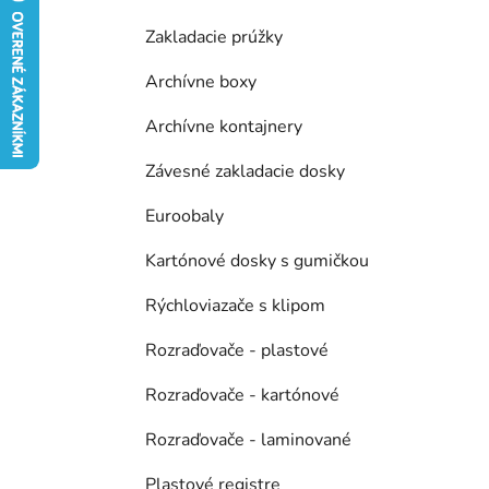
e
n
Zakladacie prúžky
e
l
Archívne boxy
Archívne kontajnery
Závesné zakladacie dosky
Euroobaly
Kartónové dosky s gumičkou
Rýchloviazače s klipom
Rozraďovače - plastové
Rozraďovače - kartónové
Rozraďovače - laminované
Plastové registre