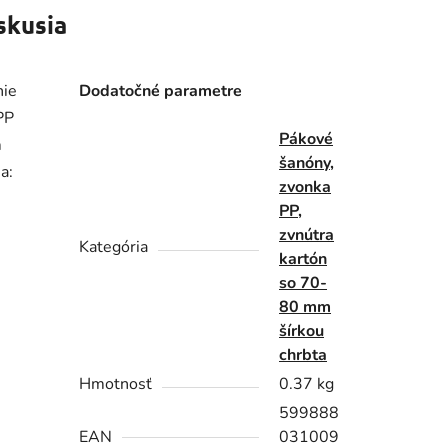
skusia
nie
Dodatočné parametre
PP
Pákové
m
šanóny,
a:
zvonka
PP,
zvnútra
Kategória
kartón
so 70-
80 mm
šírkou
chrbta
Hmotnosť
0.37 kg
599888
EAN
031009