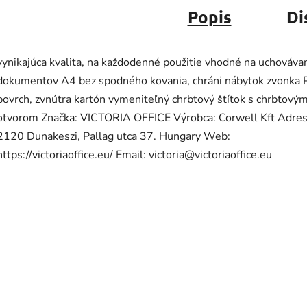
Popis
Di
vynikajúca kvalita, na každodenné použitie vhodné na uchováva
dokumentov A4 bez spodného kovania, chráni nábytok zvonka 
povrch, zvnútra kartón vymeniteľný chrbtový štítok s chrbtový
otvorom Značka: VICTORIA OFFICE Výrobca: Corwell Kft Adres
2120 Dunakeszi, Pallag utca 37. Hungary Web:
https://victoriaoffice.eu/ Email: victoria@victoriaoffice.eu