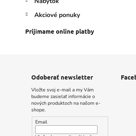
Nábytok
Akciové ponuky
Prijímame online platby
Z
á
Odoberať newsletter
Face
p
ä
Vložte svoj e-mail a my Vám
t
budeme zasielať informácie o
i
nových produktoch na našom e-
shope.
e
Email