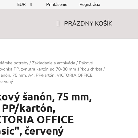
EUR
Prihlásenie
Registrácia
PRÁZDNY KOŠÍK
NÁKUPNÝ
KOŠÍK
lárske potreby
/
Zakladanie a archivácia
/
Pákové
zvonka PP, zvnútra kartón so 70-80 mm šírkou chrbta
/
šanón, 75 mm, A4, PP/kartón, VICTORIA OFFICE
červený
ový šanón, 75 mm,
 PP/kartón,
CTORIA OFFICE
sic", červený