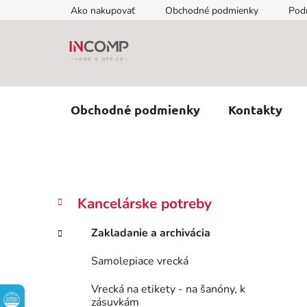
Prejsť
Ako nakupovať
Obchodné podmienky
Pod
na
obsah
Obchodné podmienky
Kontakty
B
K
Preskočiť
Kancelárske potreby
a
kategórie
o
t
č
Zakladanie a archivácia
e
n
g
Samolepiace vrecká
ý
ó
p
r
Vrecká na etikety - na šanóny, k
i
a
zásuvkám