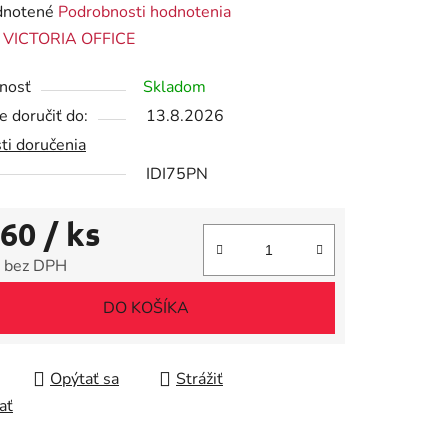
rné
notené
Podrobnosti hodnotenia
enie
:
VICTORIA OFFICE
tu
nosť
Skladom
 doručiť do:
13.8.2026
ti doručenia
IDI75PN
iek.
,60
/ ks
 bez DPH
tková cena:
DO KOŠÍKA
Opýtať sa
Strážiť
ať