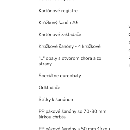
Kartónové registre
Krúžkový šanón A5
Kartónové zakladače
Krúžkové šanóny - 4 krúžkové
"L" obaly s otvorom zhora a zo
strany
Špeciálne euroobaly
Odkladače
Štítky k šanónom
PP pákové šanóny so 70-80 mm
šírkou chrbta
PP pákové šanóny s 50 mm šírkou