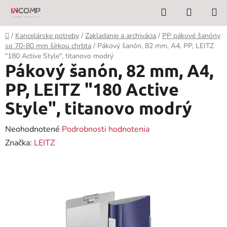
Prejsť
Hľadať
NÁKUP
na
KOŠÍK
obsah
Domov
/
Kancelárske potreby
/
Zakladanie a archivácia
/
PP pákové šanóny
so 70-80 mm šírkou chrbta
/
Pákový šanón, 82 mm, A4, PP, LEITZ
"180 Active Style", titanovo modrý
Pákový šanón, 82 mm, A4,
PP, LEITZ "180 Active
Style", titanovo modrý
Priemerné
Neohodnotené
Podrobnosti hodnotenia
hodnotenie
Značka:
LEITZ
produktu
je
0,0
z
5
hviezdičiek.