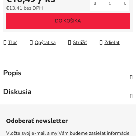
€13,41 bez DPH
Jednotková cena:
DO KOŠÍKA
Tlač
Opýtať sa
Strážiť
Zdieľať
Popis
Diskusia
Z
á
Odoberať newsletter
p
ä
Vložte svoj e-mail a my Vám budeme zasielať informácie